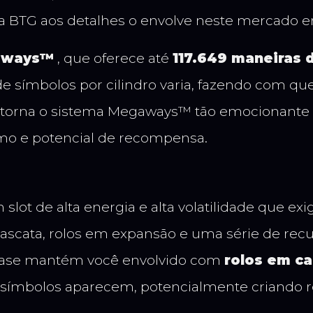
da BTG aos detalhes o envolve neste mercado e
aways™
, que oferece até
117.649 maneiras 
de símbolos por cilindro varia, fazendo com que
e torna o sistema Megaways™ tão emocionante 
mo e potencial de recompensa.
slot de alta energia e alta volatilidade que ex
scata, rolos em expansão e uma série de recu
 base mantém você envolvido com
rolos em c
ímbolos aparecem, potencialmente criando re