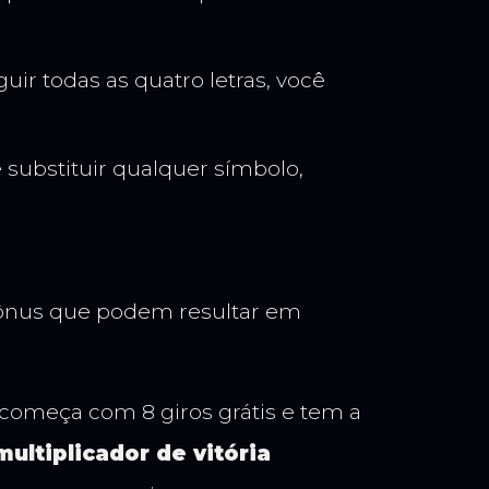
ir todas as quatro letras, você
substituir qualquer símbolo,
bônus que podem resultar em
 começa com 8 giros grátis e tem a
multiplicador de vitória