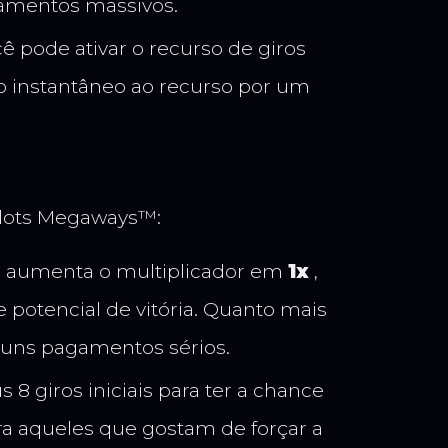
gamentos massivos.
ê pode ativar o recurso de giros
 instantâneo ao recurso por um
slots Megaways™:
ta aumenta o multiplicador em
1x
,
 potencial de vitória. Quanto mais
lguns pagamentos sérios.
s 8 giros iniciais para ter a chance
a aqueles que gostam de forçar a