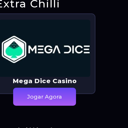
tra Chilli
Mega Dice Casino
Jogar Agora