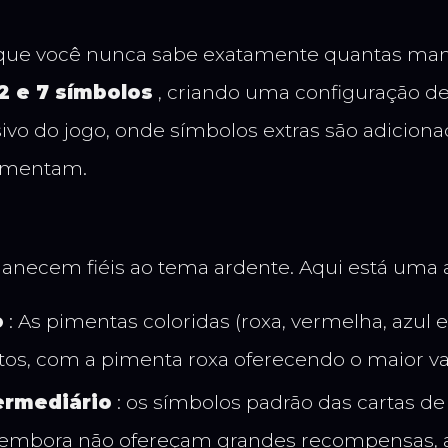
que você nunca sabe exatamente quantas mane
2 e 7 símbolos
, criando uma configuração de 
vo do jogo, onde símbolos extras são adicionad
umentam.
necem fiéis ao tema ardente. Aqui está uma a
o
: As pimentas coloridas (roxa, vermelha, azul 
s, com a pimenta roxa oferecendo o maior va
ermediário
: os símbolos padrão das cartas d
 e, embora não ofereçam grandes recompensas