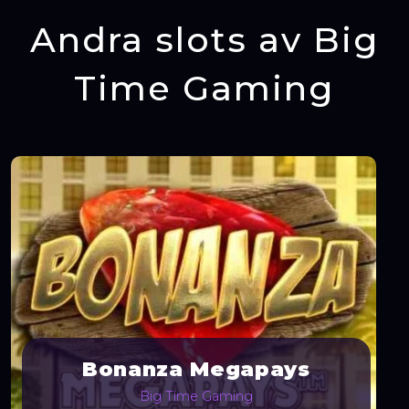
Andra slots av Big
Time Gaming
Bonanza Megapays
Big Time Gaming