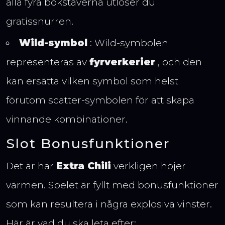
alla fyra bokstäverna utlöser du
gratissnurren.
Wild-symbol
: Wild-symbolen
representeras av
fyrverkerier
, och den
kan ersätta vilken symbol som helst
förutom scatter-symbolen för att skapa
vinnande kombinationer.
Slot Bonusfunktioner
Det är här
Extra Chili
verkligen höjer
värmen. Spelet är fyllt med bonusfunktioner
som kan resultera i några explosiva vinster.
Här är vad du ska leta efter: