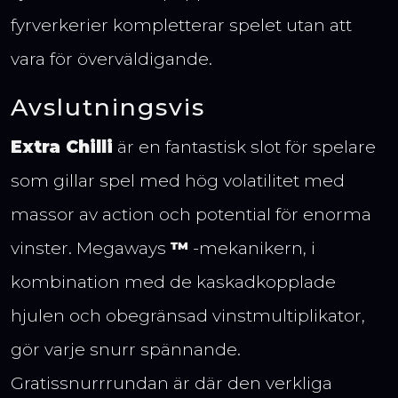
fyrverkerier kompletterar spelet utan att
vara för överväldigande.
Avslutningsvis
Extra Chilli
är en fantastisk slot för spelare
som gillar spel med hög volatilitet med
massor av action och potential för enorma
vinster. Megaways
™
-mekanikern, i
kombination med de kaskadkopplade
hjulen och obegränsad vinstmultiplikator,
gör varje snurr spännande.
Gratissnurrrundan är där den verkliga