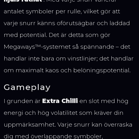
antalet symboler per rulle, vilket gör att
varje snurr känns oförutsägbar och laddad
med potential. Det är detta som gör
Megaways™-systemet så spännande – det
handlar inte bara om vinstlinjer; det handlar
om maximalt kaos och belöningspotential.
Gameplay
I grunden är
Extra Chilli
en slot med hög
energi och hög volatilitet som kräver din
uppmärksamhet. Varje snurr kan överraska
dig med överlappande symboler,