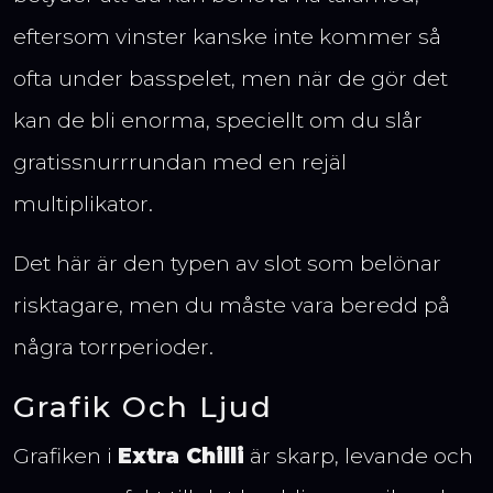
eftersom vinster kanske inte kommer så
ofta under basspelet, men när de gör det
kan de bli enorma, speciellt om du slår
gratissnurrrundan med en rejäl
multiplikator.
Det här är den typen av slot som belönar
risktagare, men du måste vara beredd på
några torrperioder.
Grafik Och Ljud
Grafiken i
Extra Chilli
är skarp, levande och