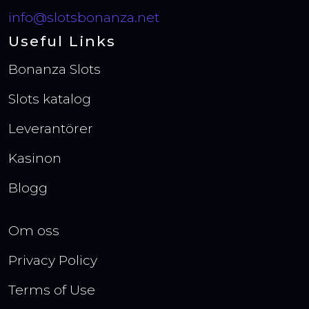
info@slotsbonanza.net
Useful Links
Bonanza Slots
Slots katalog
Leverantörer
Kasinon
Blogg
Om oss
Privacy Policy
Terms of Use