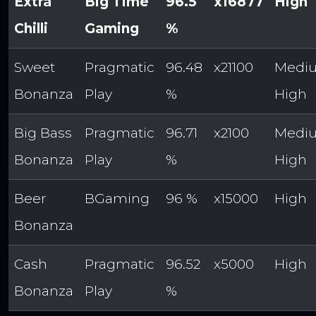
Extra
Big Time
96.5
x16877
High
Chilli
Gaming
%
Sweet
Pragmatic
96.48
x21100
Medi
Bonanza
Play
%
High
Big Bass
Pragmatic
96.71
x2100
Medi
Bonanza
Play
%
High
Beer
BGaming
96 %
x15000
High
Bonanza
Cash
Pragmatic
96.52
x5000
High
Bonanza
Play
%