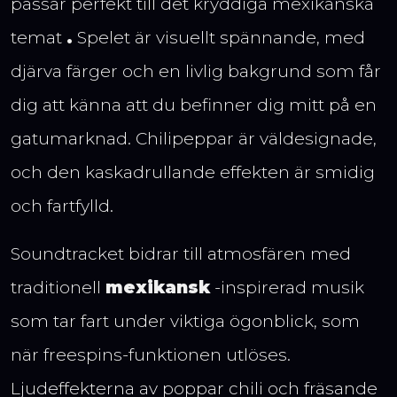
passar perfekt till det kryddiga mexikanska
temat
.
Spelet är visuellt spännande, med
djärva färger och en livlig bakgrund som får
dig att känna att du befinner dig mitt på en
gatumarknad. Chilipeppar är väldesignade,
och den kaskadrullande effekten är smidig
och fartfylld.
Soundtracket bidrar till atmosfären med
traditionell
mexikansk
-inspirerad musik
som tar fart under viktiga ögonblick, som
när freespins-funktionen utlöses.
Ljudeffekterna av poppar chili och fräsande