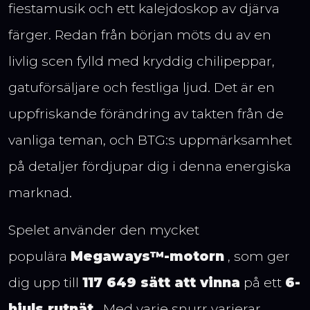
fiestamusik och ett kalejdoskop av djärva
färger. Redan från början möts du av en
livlig scen fylld med kryddig chilipeppar,
gatuförsäljare och festliga ljud. Det är en
uppfriskande förändring av takten från de
vanliga teman, och BTG:s uppmärksamhet
på detaljer fördjupar dig i denna energiska
marknad.
Spelet använder den mycket
populära
Megaways™-motorn
, som ger
dig upp till
117 649 sätt att vinna
på ett
6-
hjuls rutnät
. Med varje snurr varierar