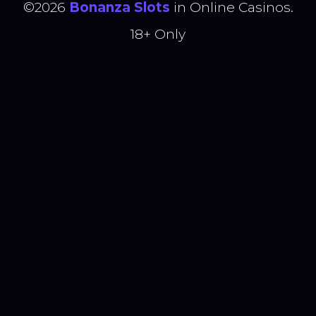
©2026
Bonanza Slots
in Online Casinos.
18+ Only