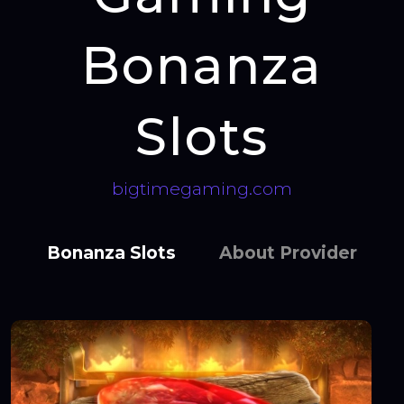
Bonanza
Slots
bigtimegaming.com
Bonanza Slots
About Provider