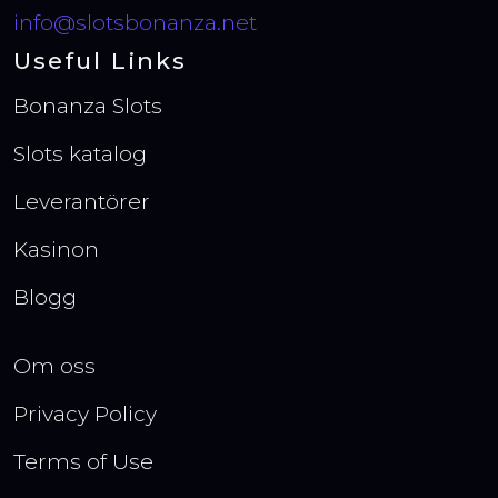
info@slotsbonanza.net
Useful Links
Bonanza Slots
Slots katalog
Leverantörer
Kasinon
Blogg
Om oss
Privacy Policy
Terms of Use