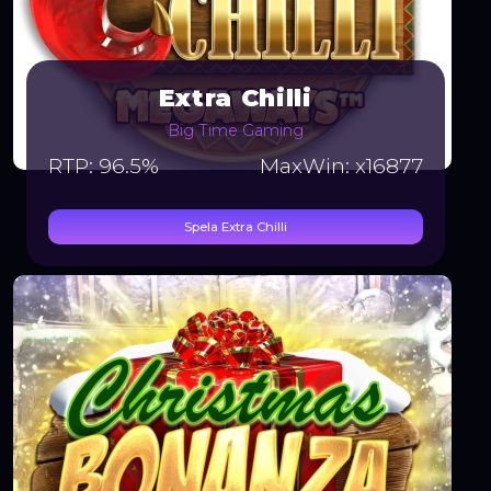
Extra Chilli
Big Time Gaming
RTP: 96.5%
MaxWin: x16877
Spela Extra Chilli