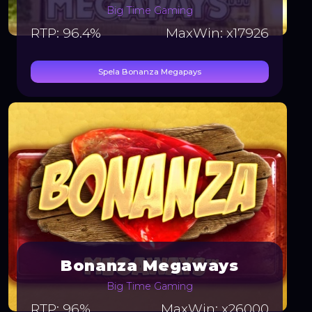
Big Time Gaming
RTP: 96.4%
MaxWin: x17926
Spela Bonanza Megapays
Bonanza Megaways
Big Time Gaming
RTP: 96%
MaxWin: x26000