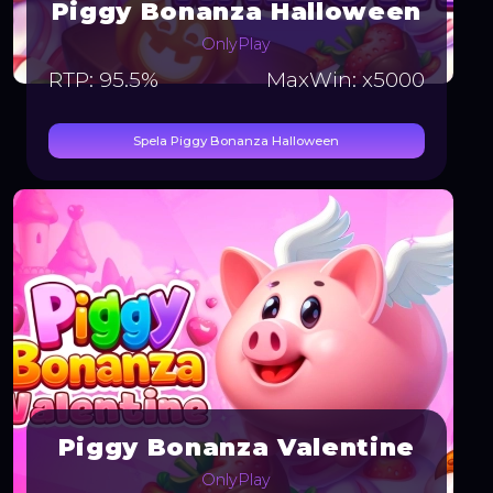
Piggy Bonanza Halloween
OnlyPlay
RTP: 95.5%
MaxWin: x5000
Spela Piggy Bonanza Halloween
Piggy Bonanza Valentine
OnlyPlay