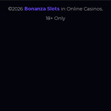
©2026
Bonanza Slots
in Online Casinos.
18+ Only