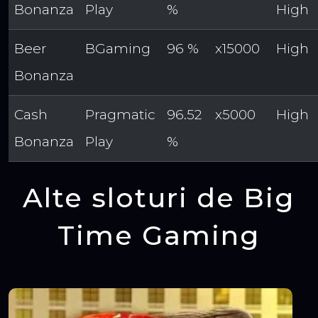
Bonanza
Play
%
High
Beer
BGaming
96 %
x15000
High
Bonanza
Cash
Pragmatic
96.52
x5000
High
Bonanza
Play
%
Alte sloturi de Big
Time Gaming