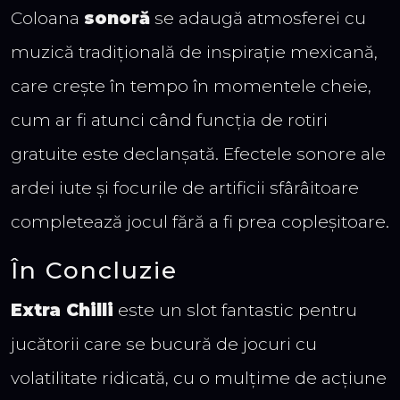
Coloana
sonoră
se adaugă atmosferei cu
muzică tradițională de inspirație mexicană,
care crește în tempo în momentele cheie,
cum ar fi atunci când funcția de rotiri
gratuite este declanșată. Efectele sonore ale
ardei iute și focurile de artificii sfârâitoare
completează jocul fără a fi prea copleșitoare.
În Concluzie
Extra Chilli
este un slot fantastic pentru
jucătorii care se bucură de jocuri cu
volatilitate ridicată, cu o mulțime de acțiune