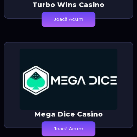
Turbo Wins Casino
Joacă Acum
Mega Dice Casino
Joacă Acum