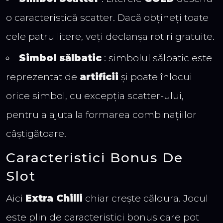
o caracteristică scatter. Dacă obțineți toate
cele patru litere, veți declanșa rotiri gratuite.
Simbol sălbatic
: simbolul sălbatic este
reprezentat de
artificii
și poate înlocui
orice simbol, cu excepția scatter-ului,
pentru a ajuta la formarea combinațiilor
câștigătoare.
Caracteristici Bonus De
Slot
Aici
Extra Chilli
chiar crește căldura. Jocul
este plin de caracteristici bonus care pot