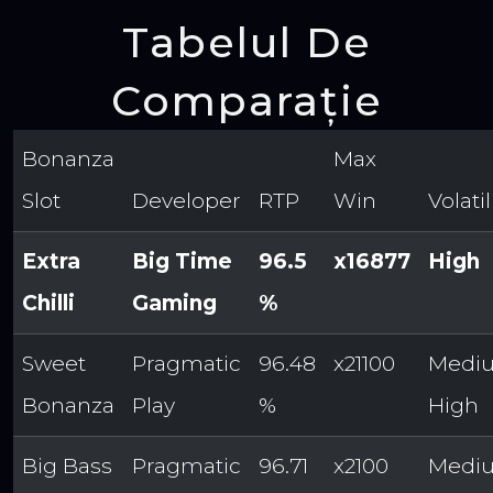
Tabelul De
Comparație
Bonanza
Max
Slot
Developer
RTP
Win
Volatil
Extra
Big Time
96.5
x16877
High
Chilli
Gaming
%
Sweet
Pragmatic
96.48
x21100
Medi
Bonanza
Play
%
High
Big Bass
Pragmatic
96.71
x2100
Medi