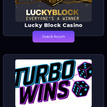
Lucky Block Casino
Joacă Acum