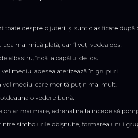
oate despre bijuterii și sunt clasificate după c
 cea mai mică plată, dar îl veți vedea des.
de albastru, încă la capătul de jos.
vel mediu, adesea aterizează în grupuri.
ivel mediu, care merită puțin mai mult.
ntotdeauna o vedere bună.
e chiar mai mare, adrenalina ta începe să pomp
intre simbolurile obișnuite, formarea unui gru