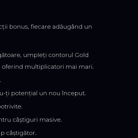
cții bonus, fiecare adăugând un
gătoare, umpleți contorul Gold
e oferind multiplicatori mai mari.
.
u-ți potențial un nou început.
trivite.
ntru câștiguri masive.
p câștigător.