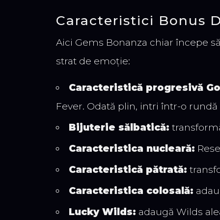
Caracteristici Bonus D
Aici Gems Bonanza chiar începe să 
strat de emoție:
Caracteristică progresivă Go
Fever. Odată plin, intri într-o rund
Bijuterie sălbatică:
transformă 
Caracteristica nucleară:
Reset
Caracteristică pătrată:
transfo
Caracteristica colosală:
adaug
Lucky Wilds:
adaugă Wilds aleat