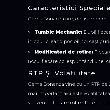
Caracteristici Special
Gems Bonanza are, de asemenea, câ
Tumble Mechanic:
După fiecare
înlocui, creând posibil noi câștiguri
Modificatori de rotire:
Fiecare
Roșu, fiecare corespunzând unei car
RTP Și Volatilitate
Gems Bonanza vine cu un RTP de 96,
mai important aici este volatilitate
vor veni la fiecare rotire. Este un sl