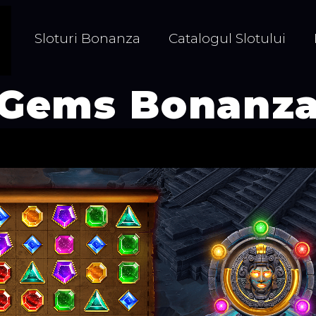
Sloturi Bonanza
Catalogul Slotului
Gems Bonanz