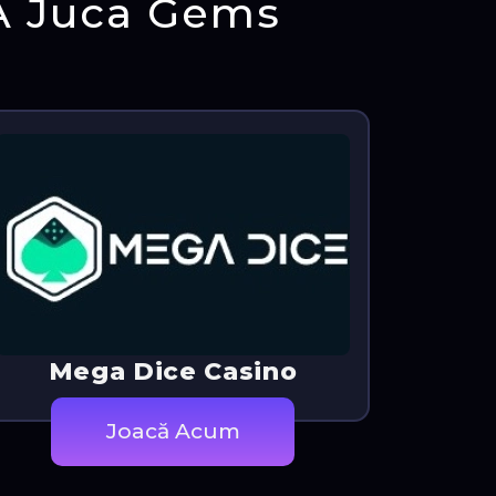
 A Juca Gems
Mega Dice Casino
Joacă Acum