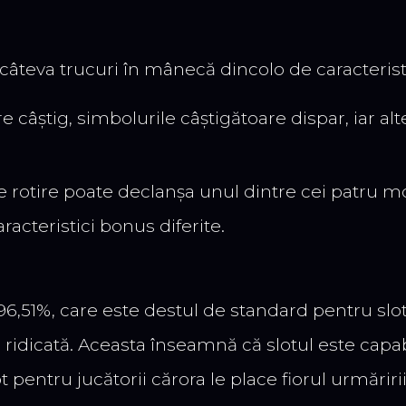
e
teva trucuri în mânecă dincolo de caracteristi
 câștig, simbolurile câștigătoare dispar, iar al
.
 rotire poate declanșa unul dintre cei patru mod
acteristici bonus diferite.
51%, care este destul de standard pentru slotur
a ridicată. Aceasta înseamnă că slotul este capa
ot pentru jucătorii cărora le place fiorul urmăriri