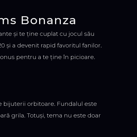
ems Bonanza
nte și te ține cuplat cu jocul său
și a devenit rapid favoritul fanilor.
bonus pentru a te ține în picioare.
ijuterii orbitoare. Fundalul este
ară grila. Totuși, tema nu este doar