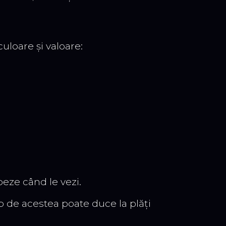
uloare și valoare:
eze când le vezi.
p de acestea poate duce la plăți