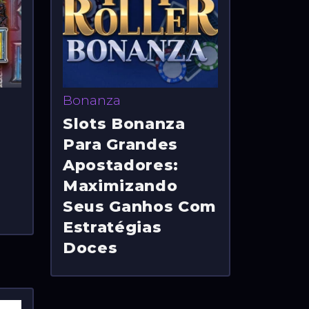
Bonanza
Slots Bonanza
Para Grandes
Apostadores:
Maximizando
Seus Ganhos Com
Estratégias
Doces