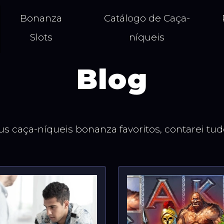
Bonanza
Catálogo de Caça-
Slots
níqueis
Blog
s caça-níqueis bonanza favoritos, contarei tudo