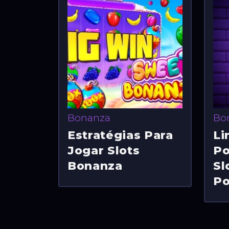
Bonanza
Bo
Estratégias Para
Li
Jogar Slots
Po
Bonanza
Sl
Po