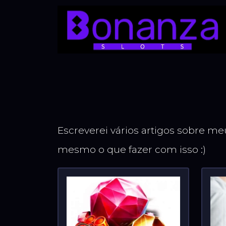
Escreverei vários artigos sobre meu
mesmo o que fazer com isso :)