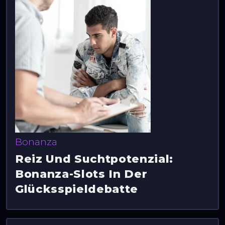
Bonanza
Reiz Und Suchtpotenzial:
Bonanza-Slots In Der
Glücksspieldebatte