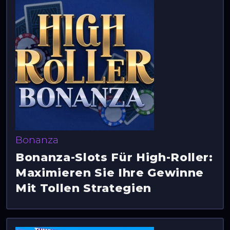
Bonanza
Bonanza-Slots Für High-Roller:
Maximieren Sie Ihre Gewinne
Mit Tollen Strategien