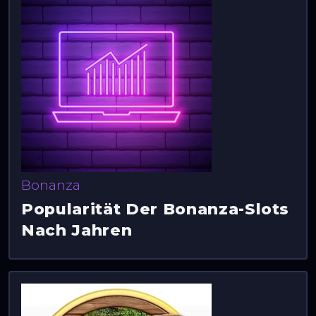
Bonanza
Popularität Der Bonanza-Slots
Nach Jahren