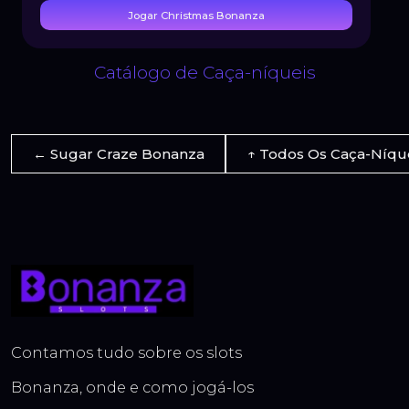
Jogar Christmas Bonanza
Catálogo de Caça-níqueis
← Sugar Craze Bonanza
↑ Todos Os Caça-Níqu
Contamos tudo sobre os slots
Bonanza, onde e como jogá-los