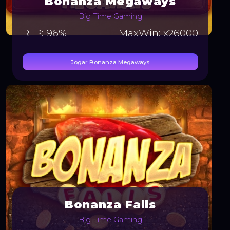
Bonanza Megaways
Big Time Gaming
RTP: 96%
MaxWin: x26000
Jogar Bonanza Megaways
Bonanza Falls
Big Time Gaming