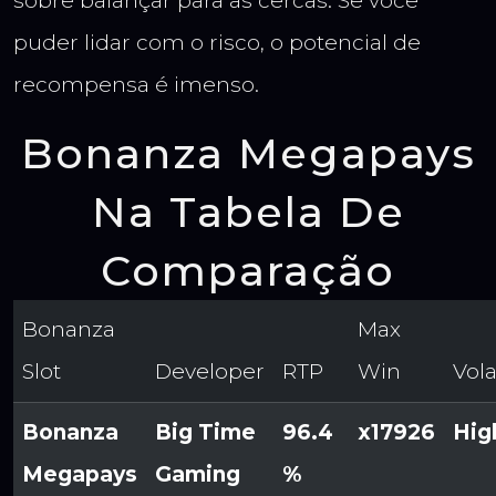
sobre balançar para as cercas. Se você
puder lidar com o risco, o potencial de
recompensa é imenso.
Bonanza Megapays
Na Tabela De
Comparação
Bonanza
Max
Slot
Developer
RTP
Win
Volat
Bonanza
Big Time
96.4
x17926
Hig
Megapays
Gaming
%