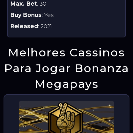
Max. Bet
: 30
Buy Bonus
: Yes
Released
: 2021
Melhores Cassinos
Para Jogar Bonanza
Megapays