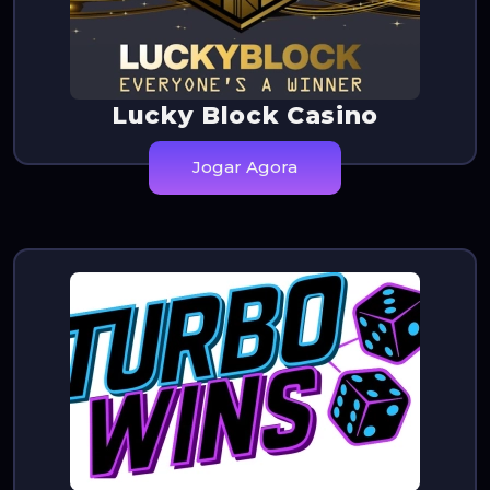
Lucky Block Casino
Jogar Agora