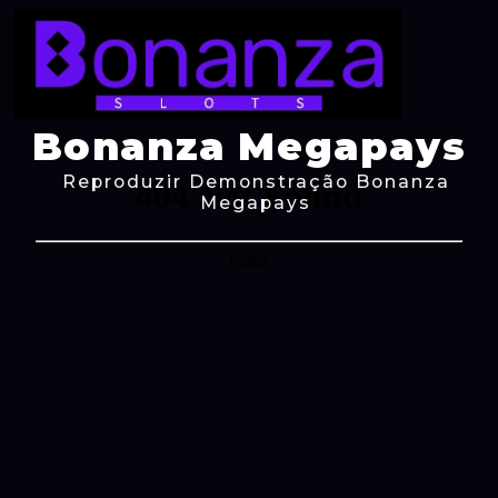
Bonanza Megapays
Reproduzir Demonstração Bonanza
Megapays