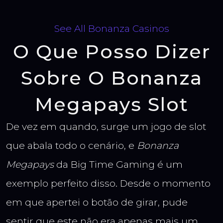
See All Bonanza Casinos
O Que Posso Dizer
Sobre O Bonanza
Megapays Slot
De vez em quando, surge um jogo de slot
que abala todo o cenário, e
Bonanza
Megapays
da Big Time Gaming é um
exemplo perfeito disso. Desde o momento
em que apertei o botão de girar, pude
sentir que este não era apenas mais um