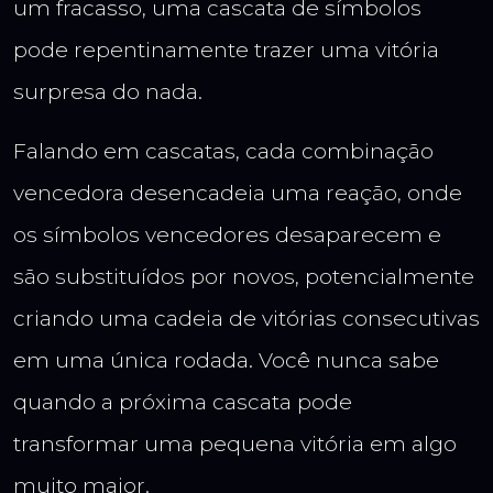
um fracasso, uma cascata de símbolos
pode repentinamente trazer uma vitória
surpresa do nada.
Falando em cascatas, cada combinação
vencedora desencadeia uma reação, onde
os símbolos vencedores desaparecem e
são substituídos por novos, potencialmente
criando uma cadeia de vitórias consecutivas
em uma única rodada. Você nunca sabe
quando a próxima cascata pode
transformar uma pequena vitória em algo
muito maior.