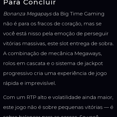
Para Concluir
Bonanza Megapays
da Big Time Gaming
não é para os fracos de coração, mas se
você está nisso pela emoção de perseguir
vitórias massivas, este slot entrega de sobra.
A combinação de mecânica Megaways,
rolos em cascata e o sistema de jackpot
progressivo cria uma experiência de jogo
rápida e imprevisível.
Com um RTP alto e volatilidade ainda maior,
este jogo não é sobre pequenas vitórias — é