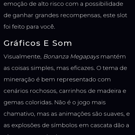
emoção de alto risco com a possibilidade
de ganhar grandes recompensas, este slot
foi feito para você.
Gráficos E Som
Visualmente,
Bonanza Megapays
mantém
as coisas simples, mas eficazes. O tema de
mineração é bem representado com
cenários rochosos, carrinhos de madeira e
gemas coloridas. Não é o jogo mais
chamativo, mas as animações são suaves, e
as explosões de símbolos em cascata dão a