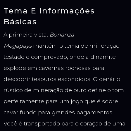
Tema E Informações
Básicas
À primeira vista,
Bonanza
Megapays
mantém o tema de mineração
testado e comprovado, onde a dinamite
explode em cavernas rochosas para
descobrir tesouros escondidos. O cenário
rústico de mineração de ouro define o tom
perfeitamente para um jogo que é sobre
cavar fundo para grandes pagamentos.
Você é transportado para o coração de uma