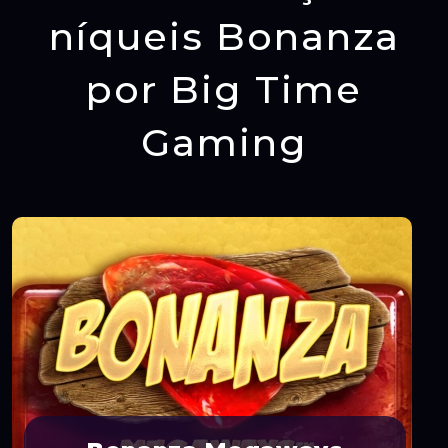
níqueis Bonanza
por Big Time
Gaming