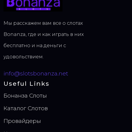
Мы расскажем вам все о слотах
Bonanza, где и как играть в них
бесплатно и на деньги с
удовольствием.
info@slotsbonanza.net
Useful Links
Бонанза Слоты
Каталог Слотов
Провайдеры