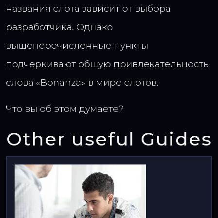
названия слота зависит от выбора
разработчика. Однако
вышеперечисленные пункты
подчеркивают общую привлекательность
слова «Bonanza» в мире слотов.
Что вы об этом думаете?
Other useful Guides