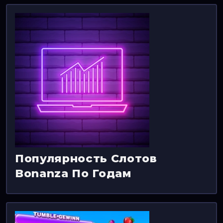
Популярность Слотов
Bonanza По Годам