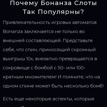
Почему Бонанза Слоты
Так Популярны?
Привлекательность игровых автоматов
Bonanza заключается не только во
внешней составляющей. Представьте
себе, что спин, приносящий скромный
выигрыш 10x, внезапно превращается в
сокровище с бомбой с 50- или 100-
кратным множителем! И помните, что на
одном спине может быть несколько бомб!
Есть еще некоторые аспекты, которые