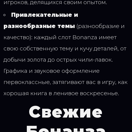
игроков, делящихся своим опытом.
Привлекательные и
разнообразные темы
(разнообразие и
качество): каждый слот Bonanza имеет
свою собственную тему и кучу деталей, от
добычи золота до острых чили-лавок.
Графика и звуковое оформление
первоклассные, затягивают вас в игру, как
хорошая книга в ленивое воскресенье.
Свежие
Бонанза