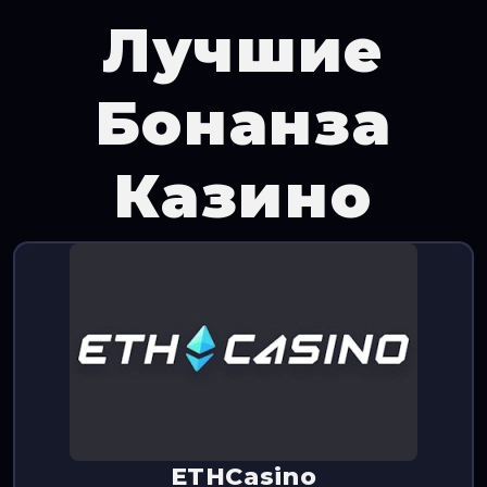
Лучшие
Бонанза
Казино
ETHCasino