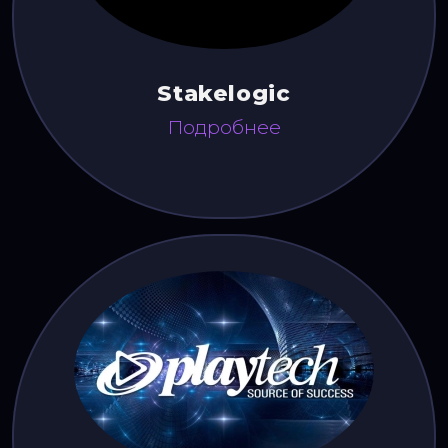
Stakelogic
Подробнее