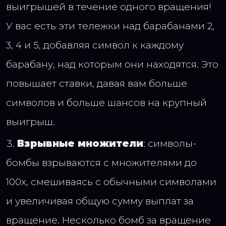
выигрышей в течение одного вращения!
У вас есть эти тележки над барабанами 2,
3, 4 и 5, добавляя символ к каждому
барабану, над которым они находятся. Это
повышает ставки, давая вам больше
символов и больше шансов на крупный
выигрыш.
Взрывные множители
: символы-
бомбы взрываются с множителями до
100x, смешиваясь с обычными символами
и увеличивая общую сумму выплат за
вращение. Несколько бомб за вращение