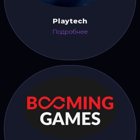
Playtech
Подробнее