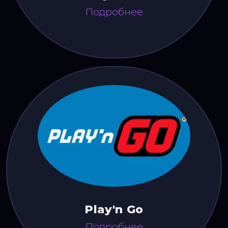
Подробнее
Play'n Go
Подробнее