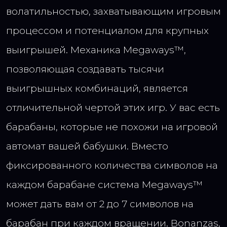
волатильностью, захватывающим игровым
процессом и потенциалом для крупных
выигрышей. Механика Megaways™,
позволяющая создавать тысячи
выигрышных комбинаций, является
отличительной чертой этих игр. У вас есть
барабаны, которые не похожи на игровой
автомат вашей бабушки. Вместо
фиксированного количества символов на
каждом барабане система Megaways™
может дать вам от 2 до 7 символов на
барабан при каждом вращении. Bonanzas,