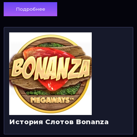
Подробнее
История Слотов Bonanza