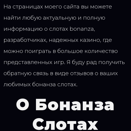
На страницах моего сайта вы можете
найти любую актуальную и полную
информацию о слотах bonanza,
разработчиках, надежных казино, где
можно поиграть в большое количество
представленных игр. Я буду рад получить
обратную связь в виде отзывов о ваших
любимых бонанза слотах.
О Бонанза
Слотах