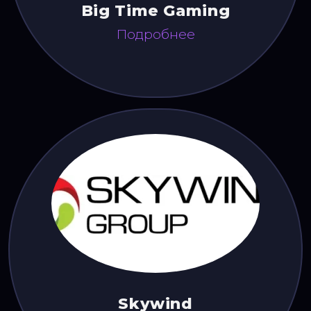
Big Time Gaming
Подробнее
Skywind