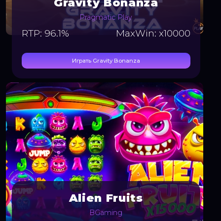
Gravity Bonanza
Pragmatic Play
RTP: 96.1%
MaxWin: x10000
Играть Gravity Bonanza
Alien Fruits
BGaming