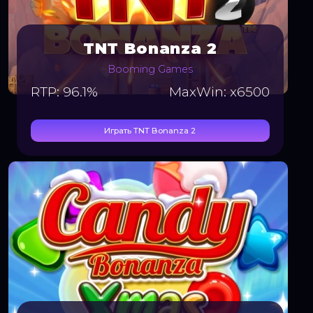
TNT Bonanza 2
Booming Games
RTP: 96.1%
MaxWin: x6500
Играть TNT Bonanza 2