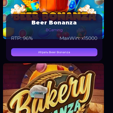
Beer Bonanza
BGaming
RTP: 96%
MaxWin: x15000
Играть Beer Bonanza