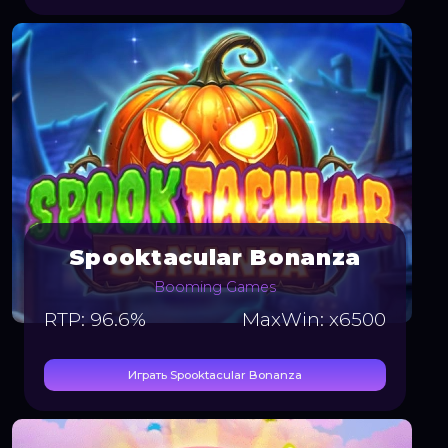
Spooktacular Bonanza
Booming Games
RTP: 96.6%
MaxWin: x6500
Играть Spooktacular Bonanza