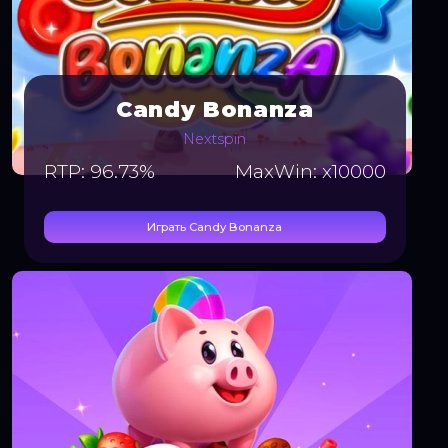
Candy Bonanza
Nextspin
RTP: 96.73%
MaxWin: x10000
Играть Candy Bonanza