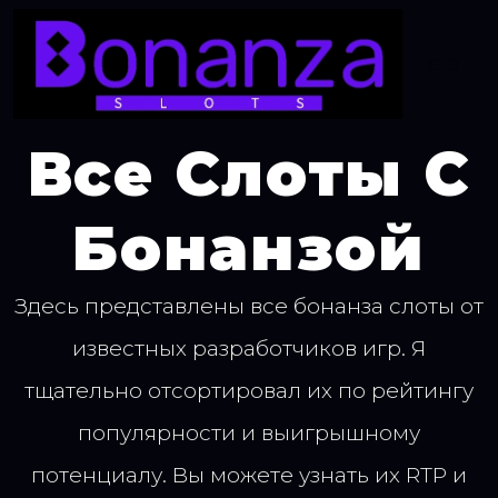
Все Слоты С
Бонанзой
Здесь представлены все бонанза слоты от
известных разработчиков игр. Я
тщательно отсортировал их по рейтингу
популярности и выигрышному
потенциалу. Вы можете узнать их RTP и