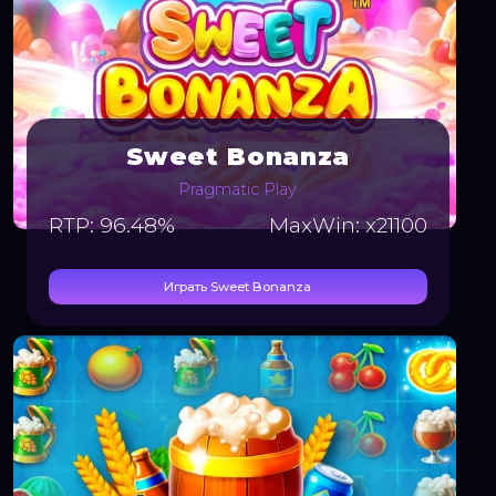
Sweet Bonanza
Pragmatic Play
RTP: 96.48%
MaxWin: x21100
Играть Sweet Bonanza