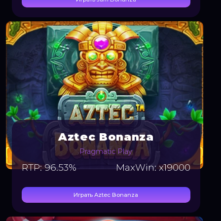
Aztec Bonanza
Pragmatic Play
RTP: 96.53%
MaxWin: x19000
Играть Aztec Bonanza