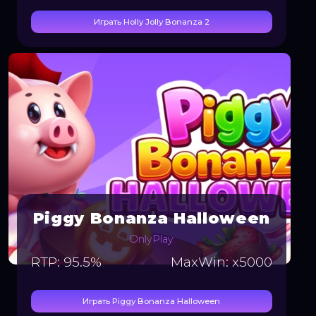
Играть Holly Jolly Bonanza 2
Piggy Bonanza Halloween
OnlyPlay
RTP: 95.5%
MaxWin: x5000
Играть Piggy Bonanza Halloween