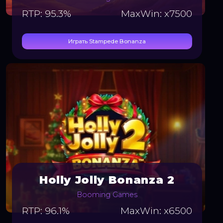
RTP: 95.3%
MaxWin: x7500
Играть Stampede Bonanza
Holly Jolly Bonanza 2
Booming Games
RTP: 96.1%
MaxWin: x6500