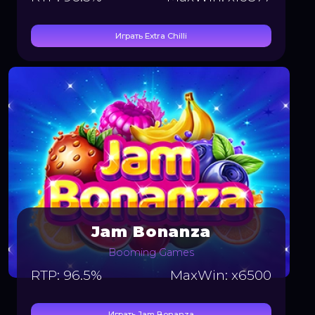
Играть Extra Chilli
Jam Bonanza
Booming Games
RTP: 96.5%
MaxWin: x6500
Играть Jam Bonanza