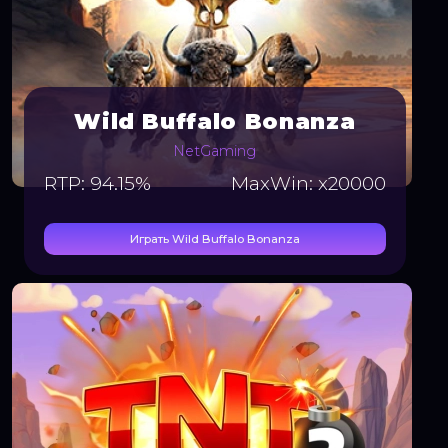
Wild Buffalo Bonanza
NetGaming
RTP: 94.15%
MaxWin: x20000
Играть Wild Buffalo Bonanza