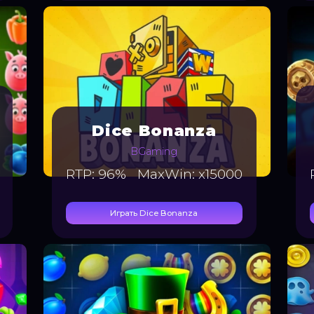
Dice Bonanza
BGaming
RTP: 96%
MaxWin: x15000
Играть Dice Bonanza