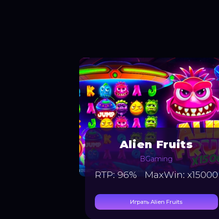
Alien Fruits
BGaming
RTP: 96%
MaxWin: x15000
Играть Alien Fruits