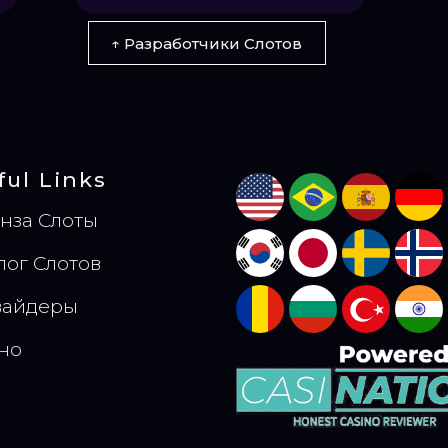
↑ Разработчики Слотов
ful Links
нза Слоты
лог Слотов
вайдеры
но