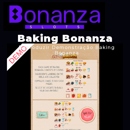
Baking Bonanza
Reproduzir Demonstração Baking
Bonanza