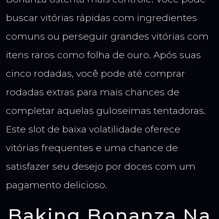
buscar vitórias rápidas com ingredientes
comuns ou perseguir grandes vitórias com
itens raros como folha de ouro. Após suas
cinco rodadas, você pode até comprar
rodadas extras para mais chances de
completar aquelas guloseimas tentadoras.
Este slot de baixa volatilidade oferece
vitórias frequentes e uma chance de
satisfazer seu desejo por doces com um
pagamento delicioso.
Baking Bonanza Na