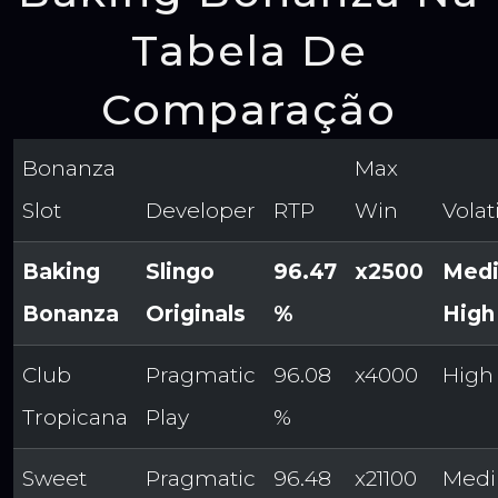
Tabela De
Comparação
Bonanza
Max
Slot
Developer
RTP
Win
Volati
Baking
Slingo
96.47
x2500
Med
Bonanza
Originals
%
High
Club
Pragmatic
96.08
x4000
High
Tropicana
Play
%
Sweet
Pragmatic
96.48
x21100
Med