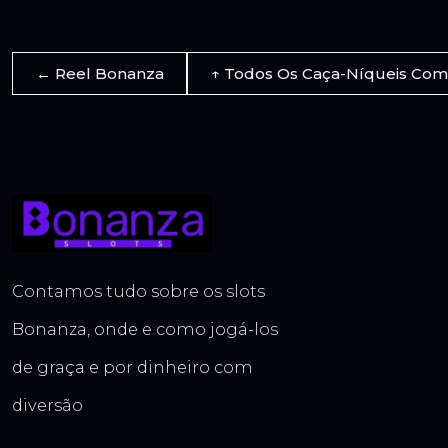
← Reel Bonanza
↑ Todos Os Caça-Níqueis Co
Contamos tudo sobre os slots
Bonanza, onde e como jogá-los
de graça e por dinheiro com
diversão