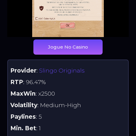
Jogue No Casino
Provider
:
Slingo Originals
RTP
: 96.47%
MaxWin
: x2500
Volatility
: Medium-High
Paylines
: 5
Min. Bet
: 1