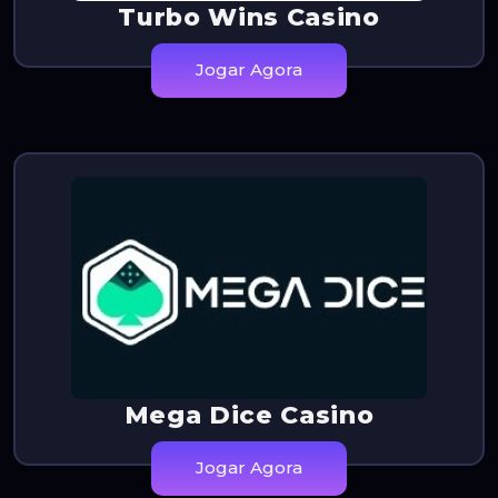
Turbo Wins Casino
Jogar Agora
Mega Dice Casino
Jogar Agora