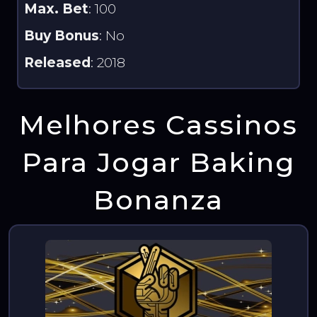
Max. Bet
: 100
Buy Bonus
: No
Released
: 2018
Melhores Cassinos
Para Jogar Baking
Bonanza