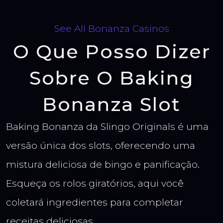
See All Bonanza Casinos
O Que Posso Dizer
Sobre O Baking
Bonanza Slot
Baking Bonanza da Slingo Originals é uma
versão única dos slots, oferecendo uma
mistura deliciosa de bingo e panificação.
Esqueça os rolos giratórios, aqui você
coletará ingredientes para completar
receitas deliciosas.