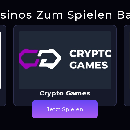
asinos Zum Spielen B
Crypto Games
Jetzt Spielen