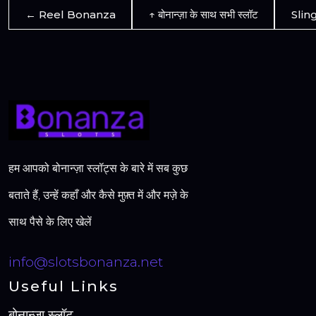
← Reel Bonanza
↑ बोनान्ज़ा के साथ सभी स्लॉट
Slin
हम आपको बोनान्ज़ा स्लॉट्स के बारे में सब कुछ
बताते हैं, उन्हें कहाँ और कैसे मुफ़्त में और मज़े के
साथ पैसे के लिए खेलें
info@slotsbonanza.net
Useful Links
बोनान्ज़ा स्लॉट