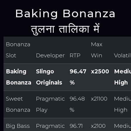
Baking Bonanza
तुलना तालिका में
Bonanza
Max
Slot
Developer
RTP
Win
Volatil
Baking
Slingo
96.47
x2500
Medi
Bonanza
Originals
%
High
Sweet
Pragmatic
96.48
x21100
Medi
Bonanza
Play
%
High
Big Bass
Pragmatic
96.71
x2100
Medi