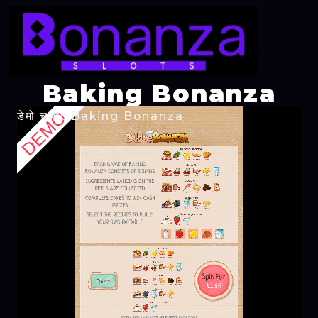
Baking Bonanza
डेमो चलाएं Baking Bonanza