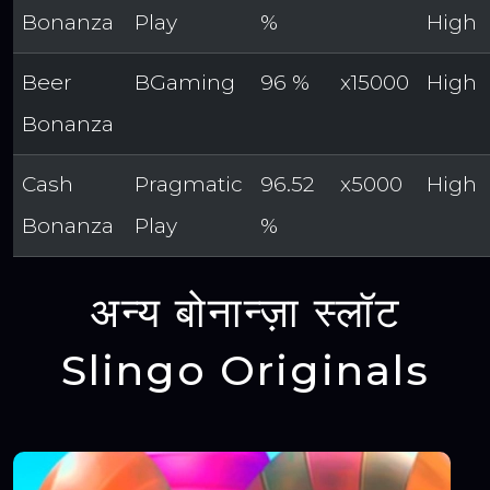
Bonanza
Play
%
High
Beer
BGaming
96 %
x15000
High
Bonanza
Cash
Pragmatic
96.52
x5000
High
Bonanza
Play
%
अन्य बोनान्ज़ा स्लॉट
Slingo Originals