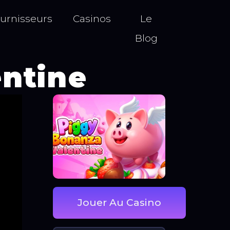
urnisseurs
Casinos
Le
Blog
ntine
Jouer Au Casino