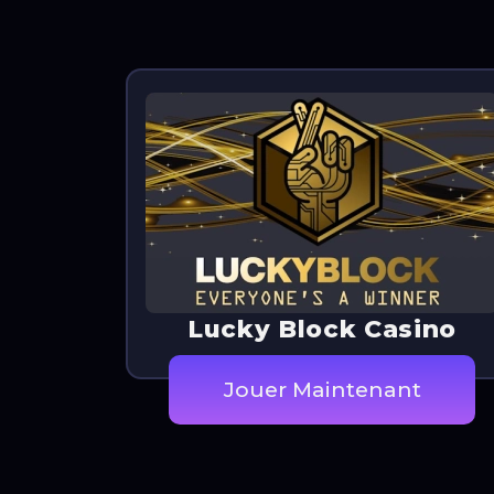
Lucky Block Casino
Jouer Maintenant