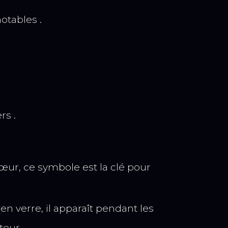
notables
.
ers
.
r, ce symbole est la clé pour
 verre, il apparaît pendant les
 tour
.