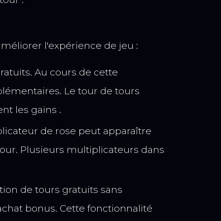
éliorer l'expérience de jeu :
atuits. Au cours de cette
pplémentaires. Le tour de tours
ent les gains
.
plicateur de rose peut apparaître
tour. Plusieurs multiplicateurs dans
tion de tours gratuits sans
achat bonus. Cette fonctionnalité