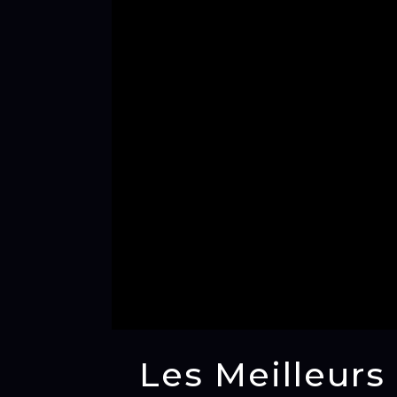
Les Meilleur