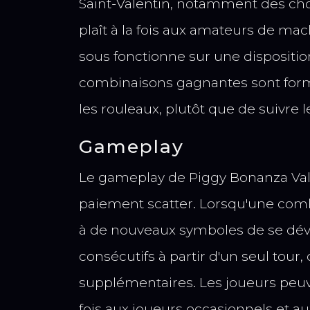
Saint-Valentin, notamment des ch
plaît à la fois aux amateurs de ma
sous fonctionne sur une disposition
combinaisons gagnantes sont formé
les rouleaux, plutôt que de suivre 
Gameplay
Le gameplay de Piggy Bonanza Vale
paiement scatter. Lorsqu'une comb
à de nouveaux symboles de se dév
consécutifs à partir d'un seul to
supplémentaires. Les joueurs peuve
fois aux joueurs occasionnels et au