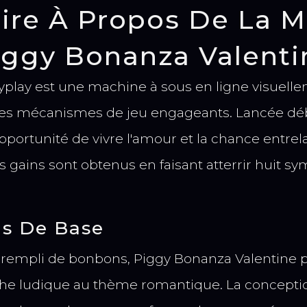
ire À Propos De La 
iggy Bonanza Valenti
play est une machine à sous en ligne visuelle
 des mécanismes de jeu engageants.
Lancée déb
opportunité de vivre l'amour et la chance entrela
es gains sont obtenus en faisant atterrir huit 
ns De Base
et rempli de bonbons, Piggy Bonanza Valentin
uche ludique au thème romantique.
La conceptio