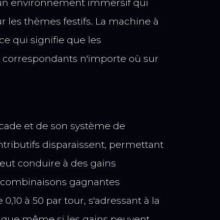
 un environnement immersif qui
r les thèmes festifs.
La machine à
e qui signifie que les
s correspondants n'importe où sur
scade et de son système de
ributifs disparaissent, permettant
eut conduire à des gains
es combinaisons gagnantes
,10 à 50 par tour, s'adressant à la
que que même si les gains peuvent