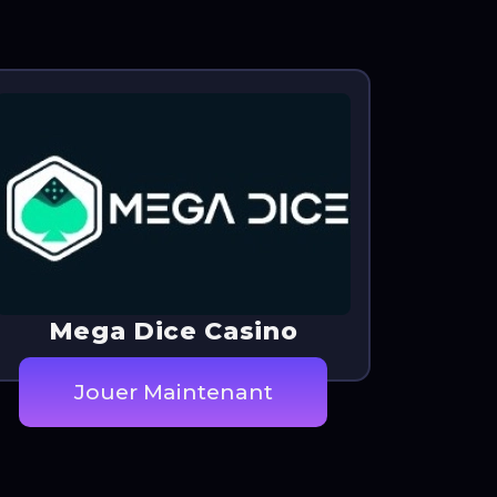
Mega Dice Casino
Jouer Maintenant