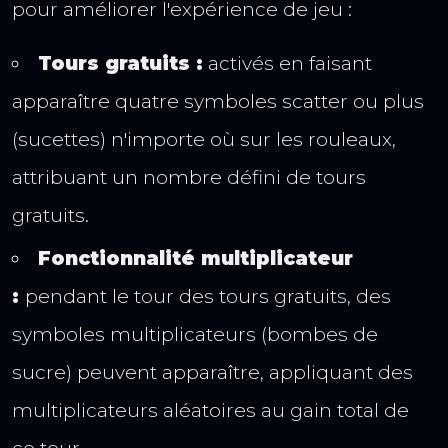
pour améliorer l'expérience de jeu :
Tours gratuits :
activés en faisant
apparaître quatre symboles scatter ou plus
(sucettes) n'importe où sur les rouleaux,
attribuant un nombre défini de tours
gratuits.
Fonctionnalité multiplicateur
:
pendant le tour des tours gratuits, des
symboles multiplicateurs (bombes de
sucre) peuvent apparaître, appliquant des
multiplicateurs aléatoires au gain total de