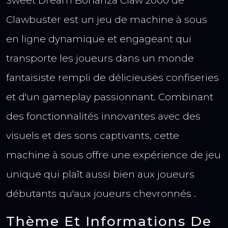
Sweet Dream Bonanza Claw 2000 de
Clawbuster est un jeu de machine à sous
en ligne dynamique et engageant qui
transporte les joueurs dans un monde
fantaisiste rempli de délicieuses confiseries
et d'un gameplay passionnant.
Combinant
des fonctionnalités innovantes avec des
visuels et des sons captivants, cette
machine à sous offre une expérience de jeu
unique qui plaît aussi bien aux joueurs
débutants qu'aux joueurs chevronnés
.
Thème Et Informations De