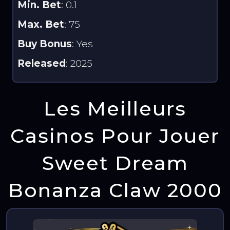
Min. Bet
: 0.1
Max. Bet
: 75
Buy Bonus
: Yes
Released
: 2025
Les Meilleurs
Casinos Pour Jouer
Sweet Dream
Bonanza Claw 2000