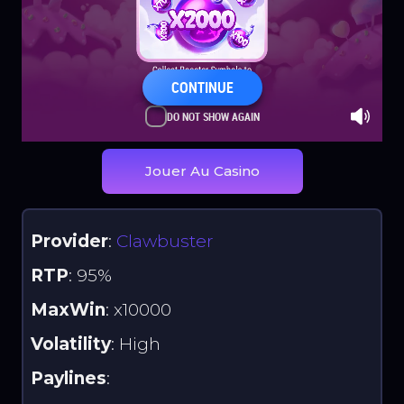
Jouer Au Casino
Provider
:
Clawbuster
RTP
: 95%
MaxWin
: x10000
Volatility
: High
Paylines
: