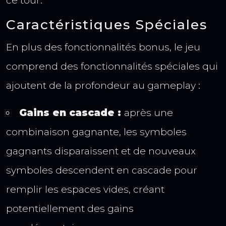
ce tour.
Caractéristiques Spéciales
En plus des fonctionnalités bonus, le jeu
comprend des fonctionnalités spéciales qui
ajoutent de la profondeur au gameplay :
Gains en cascade :
après une
combinaison gagnante, les symboles
gagnants disparaissent et de nouveaux
symboles descendent en cascade pour
remplir les espaces vides, créant
potentiellement des gains