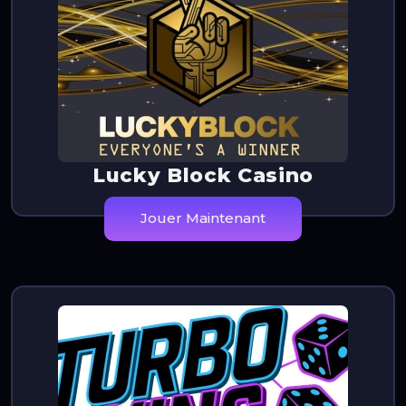
Lucky Block Casino
Jouer Maintenant