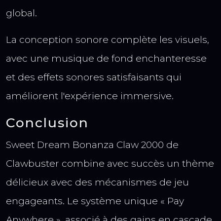
global.
La conception sonore complète les visuels,
avec une musique de fond enchanteresse
et des effets sonores satisfaisants qui
améliorent l'expérience immersive.
Conclusion
Sweet Dream Bonanza Claw 2000 de
Clawbuster combine avec succès un thème
délicieux avec des mécanismes de jeu
engageants.
Le système unique « Pay
Anywhere », associé à des gains en cascade