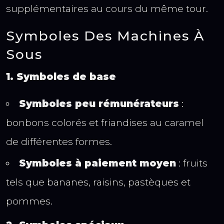
supplémentaires au cours du même tour.
Symboles Des Machines À
Sous
1. Symboles de base
Symboles peu rémunérateurs
:
bonbons colorés et friandises au caramel
de différentes formes.
Symboles à paiement moyen
: fruits
tels que bananes, raisins, pastèques et
pommes.