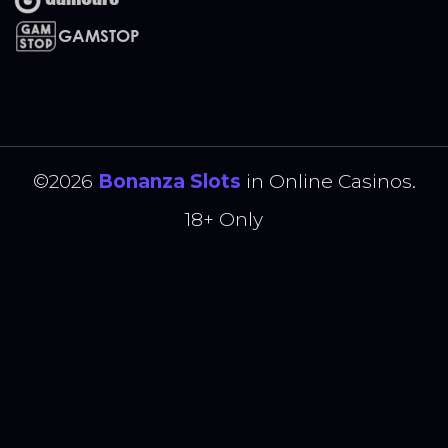
©2026
Bonanza Slots
in Online Casinos.
18+ Only