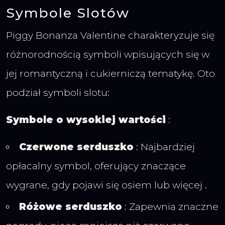
Symbole Slotów
Piggy Bonanza Valentine charakteryzuje się
różnorodnością symboli wpisujących się w
jej romantyczną i cukierniczą tematykę. Oto
podział symboli slotu:
Symbole o wysokiej wartości
:
Czerwone serduszko
:
Najbardziej
opłacalny symbol, oferujący znaczące
wygrane, gdy pojawi się osiem lub więcej
.
Różowe serduszko
:
Zapewnia znaczne