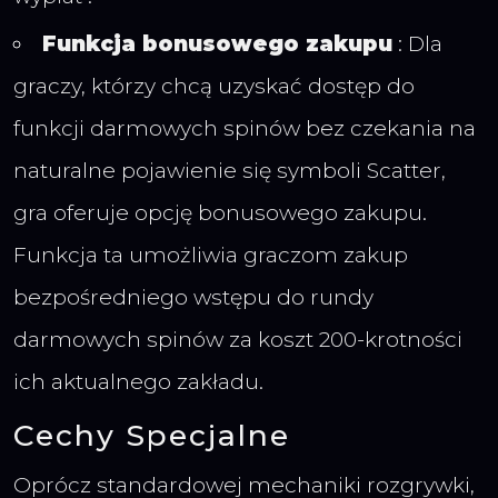
Funkcja bonusowego zakupu
: Dla
graczy, którzy chcą uzyskać dostęp do
funkcji darmowych spinów bez czekania na
naturalne pojawienie się symboli Scatter,
gra oferuje opcję bonusowego zakupu.
Funkcja ta umożliwia graczom zakup
bezpośredniego wstępu do rundy
darmowych spinów za koszt 200-krotności
ich aktualnego zakładu.
Cechy Specjalne
Oprócz standardowej mechaniki rozgrywki,