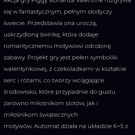
Akcja gry Piggy Bonanza Valentine rozgrywa
się w fantastycznym, pełnym słodyczy
świecie. Przedstawia ona uroczą,
uskrzydloną świnkę, która dodaje
romantycznemu motywowi odrobinę
zabawy.
Projekt gry jest pełen symboliki
walentynkowej, z czekoladkami w kształcie
serc i różami, co tworzy wciągające
środowisko, które przypadnie do gustu
zarówno miłośnikom slotów, jak i
miłośnikom świątecznych
motywów.
Automat działa na układzie 6×5 z