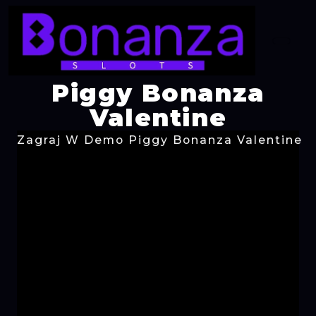
Piggy Bonanza
Valentine
Zagraj W Demo Piggy Bonanza Valentine