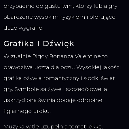
przypadnie do gustu tym, którzy lubią gry
obarczone wysokim ryzykiem i oferujące
duże wygrane.
Grafika I Dźwięk
Wizualnie Piggy Bonanza Valentine to
prawdziwa uczta dla oczu. Wysokiej jakości
grafika ożywia romantyczny i słodki świat
gry. Symbole są żywe i szczegółowe, a
uskrzydlona świnia dodaje odrobinę
figlarnego uroku.
Muzyka w tle uzupełnia temat lekką,