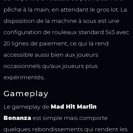
pêche à la main, en attendant le gros lot. La
disposition de la machine à sous est une
configuration de rouleaux standard 5x3 avec
20 lignes de paiement, ce qui la rend
accessible aussi bien aux joueurs
occasionnels qu'aux joueurs plus
expérimentés.
Gameplay
Le gameplay de
Mad Hit Marlin
Bonanza
est simple mais comporte
quelques rebondissements qui rendent les