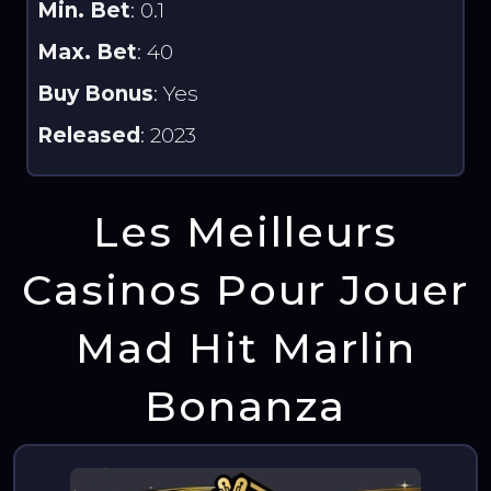
Min. Bet
: 0.1
Max. Bet
: 40
Buy Bonus
: Yes
Released
: 2023
Les Meilleurs
Casinos Pour Jouer
Mad Hit Marlin
Bonanza