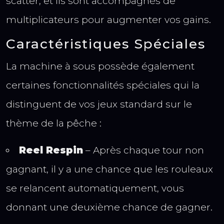
scatter, et ils sont accompagnés de
multiplicateurs pour augmenter vos gains.
Caractéristiques Spéciales
La machine à sous possède également
certaines fonctionnalités spéciales qui la
distinguent de vos jeux standard sur le
thème de la pêche :
Reel Respin
– Après chaque tour non
gagnant, il y a une chance que les rouleaux
se relancent automatiquement, vous
donnant une deuxième chance de gagner.