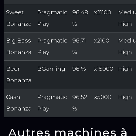
Sweet
Pragmatic
96.48
x21100
Medi
Bonanza
Play
%
High
Big Bass
Pragmatic
96.71
x2100
Medi
Bonanza
Play
%
High
Beer
BGaming
96 %
x15000
High
Bonanza
Cash
Pragmatic
96.52
x5000
High
Bonanza
Play
%
Autres machines à