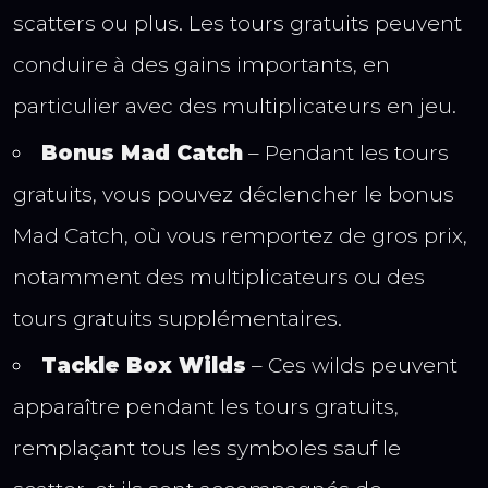
scatters ou plus. Les tours gratuits peuvent
conduire à des gains importants, en
particulier avec des multiplicateurs en jeu.
Bonus Mad Catch
– Pendant les tours
gratuits, vous pouvez déclencher le bonus
Mad Catch, où vous remportez de gros prix,
notamment des multiplicateurs ou des
tours gratuits supplémentaires.
Tackle Box Wilds
– Ces wilds peuvent
apparaître pendant les tours gratuits,
remplaçant tous les symboles sauf le