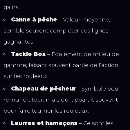
gains.
Canne à pêche
– Valeur moyenne,
semble souvent compléter ces lignes
gagnantes.
Tackle Box
– Également de milieu de
gamme, faisant souvent partie de l’action
sur les rouleaux.
Chapeau de pêcheur
– Symbole peu
rémunérateur, mais qui apparaît souvent
pour faire tourner les rouleaux.
Leurres et hameçons
– Ce sont les