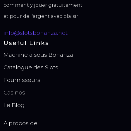
comment y jouer gratuitement
et pour de l'argent avec plaisir
info@slotsbonanza.net
Useful Links
Machine à sous Bonanza
Catalogue des Slots
Fournisseurs
Casinos
Le Blog
A propos de