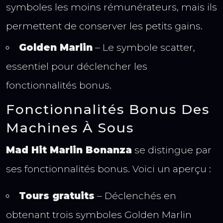
symboles les moins rémunérateurs, mais ils
permettent de conserver les petits gains.
Golden Marlin
– Le symbole scatter,
essentiel pour déclencher les
fonctionnalités bonus.
Fonctionnalités Bonus Des
Machines À Sous
Mad Hit Marlin Bonanza
se distingue par
ses fonctionnalités bonus. Voici un aperçu :
Tours gratuits
– Déclenchés en
obtenant trois symboles Golden Marlin