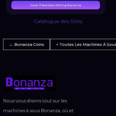
Jouer Pokerstars Mining Bonanza
Catalogue des Slots
← Bonanza Coins
↑ Toutes Les Machines À Sou
Nous vous disons tout sur les
machines à sous Bonanza, où et