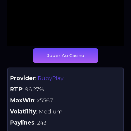
Jouer Au Casino
Provider
:
RubyPlay
RTP
: 96.27%
MaxWin
: x5567
Volatility
: Medium
Paylines
: 243