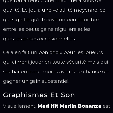
que l'on attend d'une machine à sous de
qualité. Le jeu a une volatilité moyenne, ce
qui signifie qu'il trouve un bon équilibre
entre les petits gains réguliers et les
grosses prises occasionnelles.
Cela en fait un bon choix pour les joueurs
qui aiment jouer en toute sécurité mais qui
souhaitent néanmoins avoir une chance de
gagner un gain substantiel.
Graphismes Et Son
Visuellement,
Mad Hit Marlin Bonanza
est