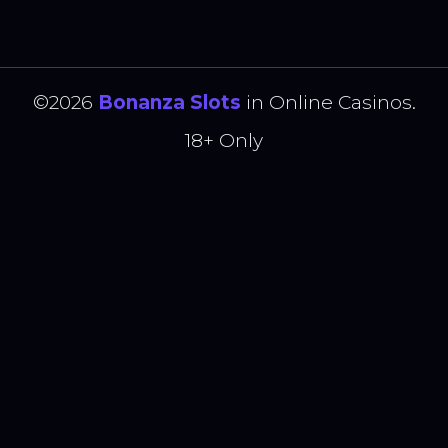
©2026
Bonanza Slots
in Online Casinos.
18+ Only