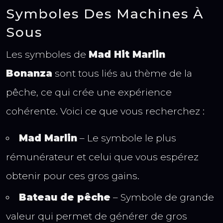
Symboles Des Machines À
Sous
Les symboles de
Mad Hit Marlin
Bonanza
sont tous liés au thème de la
pêche, ce qui crée une expérience
cohérente. Voici ce que vous recherchez :
Mad Marlin
– Le symbole le plus
rémunérateur et celui que vous espérez
obtenir pour ces gros gains.
Bateau de pêche
– Symbole de grande
valeur qui permet de générer de gros