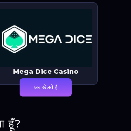
Mega Dice Casino
अब खेलते हैं
ा हूँ?