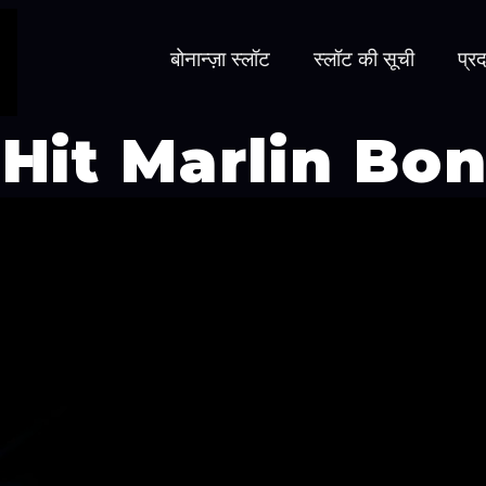
बोनान्ज़ा स्लॉट
स्लॉट की सूची
प्र
Hit Marlin Bo