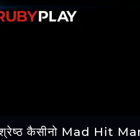
र्वश्रेष्ठ कैसीनो Mad Hit