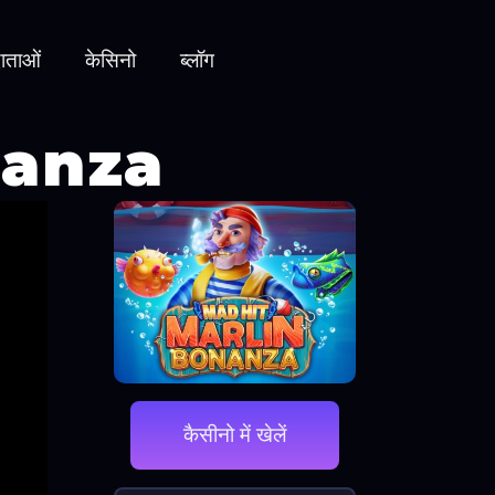
दाताओं
केसिनो
ब्लॉग
nanza
कैसीनो में खेलें