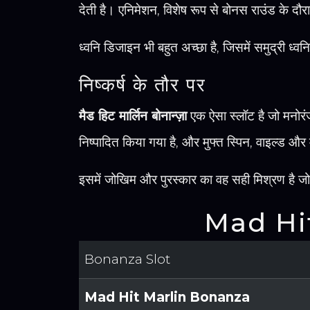
देती है। एनिमेशन, विशेष रूप से बोनस राउंड के द
ध्वनि डिजाइन भी बहुत अच्छा है, जिसमें समुद्री ध्वन
निष्कर्ष के तौर पर
मैड हिट मार्लिन बोनान्ज़ा
एक ऐसा स्लॉट है जो मनोर
निष्पादित किया गया है, और मुफ्त स्पिन, वाइल्ड औ
इसमें जोखिम और पुरस्कार का वह सही मिश्रण है ज
Mad Hit
Bonanza Slot
Mad Hit Marlin Bonanza