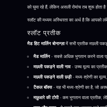
को घुमा रहे हैं, लेकिन असली रोमांच तब शुरू होता ह
स्लॉट की मध्यम अस्थिरता का अर्थ है कि आपको लं
स्लॉट प्रतीक
मैड हिट मार्लिन बोनान्ज़ा
में सभी प्रतीक मछली पकड़ने
मैड मार्लिन
- सबसे अधिक भुगतान करने वाला प्र
मछली पकड़ने वाली नाव
- उच्च मूल्य का प्रती
मछली पकड़ने वाली छड़ी
- मध्य-श्रेणी का मूल्
टैकल बॉक्स
- यह भी मध्य-श्रेणी का है, जो अक्स
मछुआरे की टोपी
- कम भुगतान वाला प्रतीक, लेक