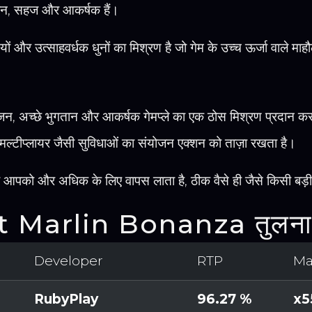
ौरान, सहज और आकर्षक हैं।
ियों और उत्साहवर्धक धुनों का मिश्रण है जो गेम के उच्च ऊर्जा वाले मा
ंजन, अच्छे भुगतान और आकर्षक गेमप्ले का एक ठोस मिश्रण प्रदान क
र मल्टीप्लायर जैसी सुविधाओं का संयोजन एक्शन को ताज़ा रखता है।
ो आपको और अधिक के लिए वापस लाता है, ठीक वैसे ही जैसे किसी बड़ी
 Marlin Bonanza तुलना ता
Developer
RTP
Ma
RubyPlay
96.27 %
x5