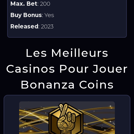
Max. Bet
: 200
Buy Bonus
: Yes
Released
: 2023
Les Meilleurs
Casinos Pour Jouer
Bonanza Coins