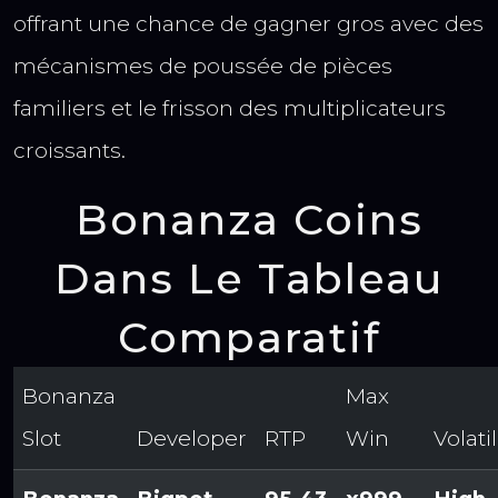
offrant une chance de gagner gros avec des
mécanismes de poussée de pièces
familiers et le frisson des multiplicateurs
croissants.
Bonanza Coins
Dans Le Tableau
Comparatif
Bonanza
Max
Slot
Developer
RTP
Win
Volatil