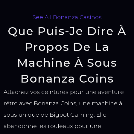
See All Bonanza Casinos
Que Puis-Je Dire À
Propos De La
Machine À Sous
Bonanza Coins
Attachez vos ceintures pour une aventure
rétro avec Bonanza Coins, une machine à
sous unique de Bigpot Gaming. Elle
abandonne les rouleaux pour une