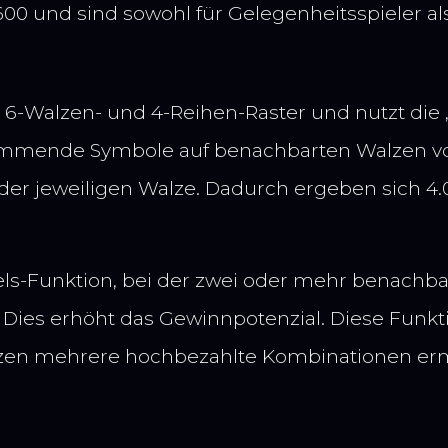
0 und sind sowohl für Gelegenheitsspieler als
 6-Walzen- und 4-Reihen-Raster und nutzt die
immende Symbole auf benachbarten Walzen von
 der jeweiligen Walze. Dadurch ergeben sich 4
eels-Funktion, bei der zwei oder mehr benachb
Dies erhöht das Gewinnpotenzial. Diese Funktio
lzen mehrere hochbezahlte Kombinationen er