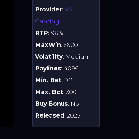
Provider
:
KA
Gaming
RTP
: 96%
MaxWin
: x600
Volatility
: Medium
Paylines
: 4096
Min. Bet
: 0.2
Max. Bet
: 300
Buy Bonus
: No
Released
: 2025