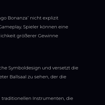
go Bonanza“ nicht explizit
ameplay. Spieler können eine
lichkeit größerer Gewinne
iche Symboldesign und versetzt die
ter Ballsaal zu sehen, der die
raditionellen Instrumenten, die