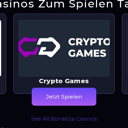
asinos Zum Spielen 
Crypto Games
Jetzt Spielen
See All Bonanza Casinos