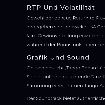
RTP Und Volatilität
Obwohl der genaue Return-to-Player
angegeben sind, entwickelt KA Ga
faire Gewinnverteilung erwarten, 
während der Bonusfunktionen kom
Grafik Und Sound
Optisch besticht „Tango Bonanza“ 
Spieler auf eine pulsierende Tanzf
Stimmung einer intimen Tango-Auf
Der Soundtrack bietet authentisc