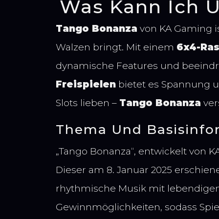
Was Kann Ich 
Tango Bonanza
von KA Gaming is
Walzen bringt. Mit einem
6x4-Ras
dynamische Features und beeindru
Freispielen
bietet es Spannung un
Slots lieben –
Tango Bonanza
ver
Thema Und Basisinfo
„Tango Bonanza“, entwickelt von KA
Dieser am 8. Januar 2025 erschien
rhythmische Musik mit lebendigen 
Gewinnmöglichkeiten, sodass Spie