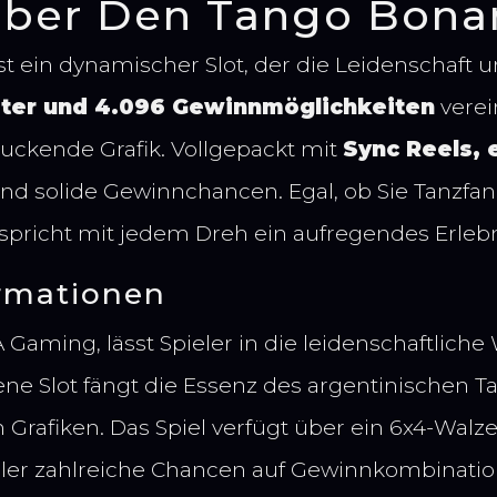
Über Den Tango Bonan
t ein dynamischer Slot, der die Leidenschaft u
ter und 4.096 Gewinnmöglichkeiten
verei
ckende Grafik. Vollgepackt mit
Sync Reels,
d solide Gewinnchancen. Egal, ob Sie Tanzfan 
spricht mit jedem Dreh ein aufregendes Erlebn
rmationen
 Gaming, lässt Spieler in die leidenschaftlich
ene Slot fängt die Essenz des argentinischen T
Grafiken. Das Spiel verfügt über ein 6x4-Walz
ler zahlreiche Chancen auf Gewinnkombination