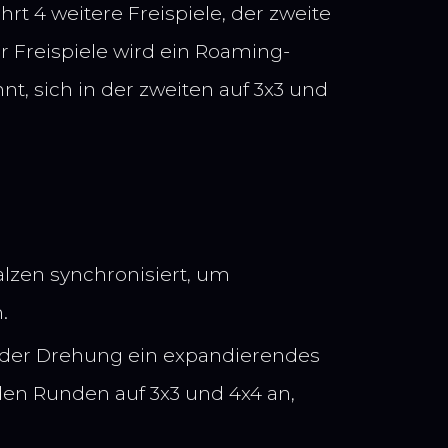
t 4 weitere Freispiele, der zweite
er Freispiele wird ein Roaming-
t, sich in der zweiten auf 3x3 und
lzen synchronisiert, um
.
eder Drehung ein expandierendes
den Runden auf 3x3 und 4x4 an,