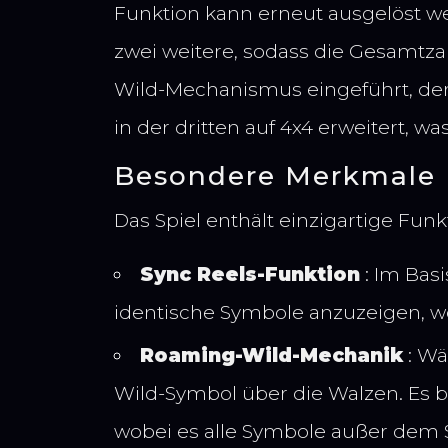
Funktion kann erneut ausgelöst we
zwei weitere, sodass die Gesamtzah
Wild-Mechanismus eingeführt, der 
in der dritten auf 4x4 erweitert, w
Besondere Merkmale
Das Spiel enthält einzigartige Fu
Sync Reels-Funktion
: Im Bas
identische Symbole anzuzeigen, w
Roaming-Wild-Mechanik
: Wä
Wild-Symbol über die Walzen. Es b
wobei es alle Symbole außer dem S