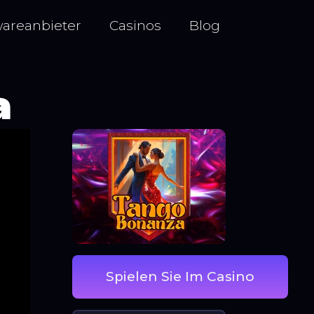
wareanbieter
Casinos
Blog
a
Spielen Sie Im Casino