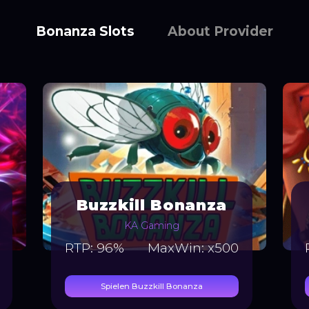
Bonanza Slots
About Provider
Buzzkill Bonanza
KA Gaming
RTP: 96%
MaxWin: x500
Spielen Buzzkill Bonanza