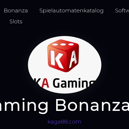
Bonanza
Spielautomatenkatalog
Soft
Slots
ming Bonanza
kaga88.com