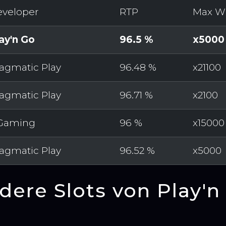
veloper
RTP
Max W
ay'n Go
96.5 %
x5000
agmatic Play
96.48 %
x21100
agmatic Play
96.71 %
x2100
Gaming
96 %
x15000
agmatic Play
96.52 %
x5000
dere Slots von Play'n