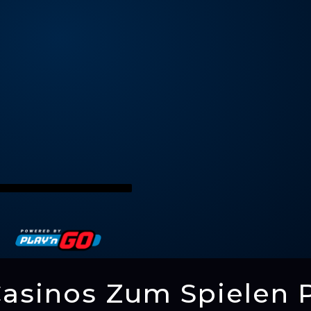
Casinos Zum Spielen 