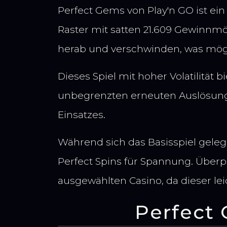
Perfect Gems von Play'n GO ist ein
Raster mit satten 21.609 Gewinnm
herab und verschwinden, was mögl
Dieses Spiel mit hoher Volatilität 
unbegrenzten erneuten Auslösungen
Einsatzes.
Während sich das Basisspiel geleg
Perfect Spins für Spannung. Überp
ausgewählten Casino, da dieser lei
Perfect 