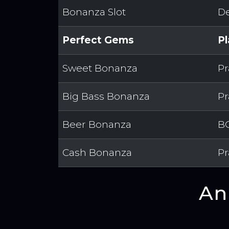
Bonanza Slot
De
Perfect Gems
Pl
Sweet Bonanza
Pr
Big Bass Bonanza
Pr
Beer Bonanza
B
Cash Bonanza
Pr
An