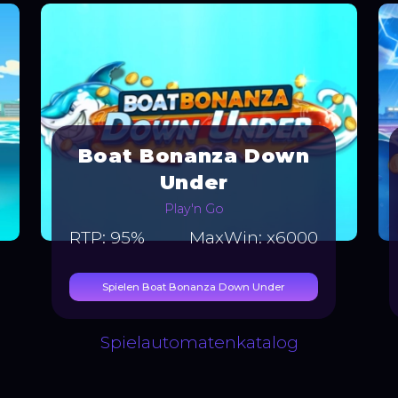
Boat Bonanza Down
Under
Play'n Go
RTP: 95%
MaxWin: x6000
Spielen Boat Bonanza Down Under
Spielautomatenkatalog