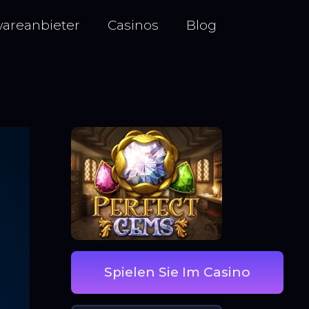
wareanbieter
Casinos
Blog
Spielen Sie Im Casino