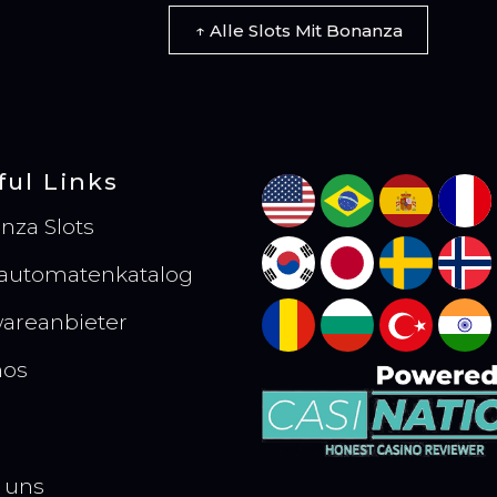
↑ Alle Slots Mit Bonanza
ful Links
nza Slots
lautomatenkatalog
wareanbieter
nos
 uns