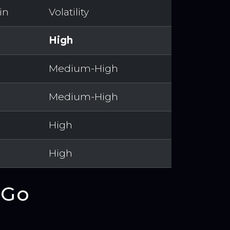
in
Volatility
High
Medium-High
Medium-High
High
High
 Go