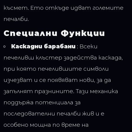
късмет. Ето откъде идват големите
печалби.
Специални Функции
Каскадни барабани
: Всеки
печеливш клъстер задейства каскада,
при която печелившите символи
изчезват и се появяват нови, за да
запълнят празнините. Тази механика
поддържа потенциала за
последователни печалби жив и е
особено мощна по време на