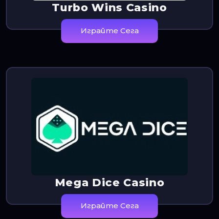
Turbo Wins Casino
Играйте Сега
Mega Dice Casino
Играйте Сега