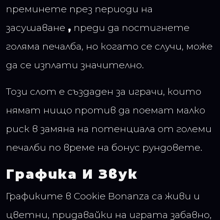
преминете през периоди на
засушаване
,
преди да постигнете
голяма печалба, но когато се случи, може
да се изплати значително.
Този слот е създаден за играчи, които
нямат нищо против да поемат малко
риск в замяна на потенциала от големи
печалби по време на бонус рундовете.
Графика И Звук
Графиките в Cookie Bonanza са живи и
цветни, придавайки на играта забавно,