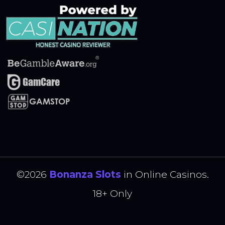
©2026
Bonanza Slots
in Online Casinos.
18+ Only