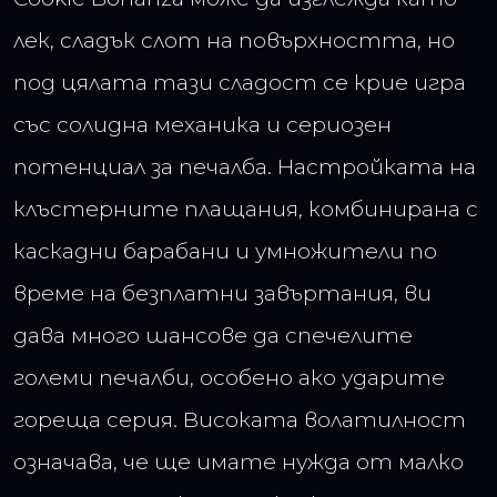
лек, сладък слот на повърхността, но
под цялата тази сладост се крие игра
със солидна механика и сериозен
потенциал за печалба. Настройката на
клъстерните плащания, комбинирана с
каскадни барабани и умножители по
време на безплатни завъртания, ви
дава много шансове да спечелите
големи печалби, особено ако ударите
гореща серия. Високата волатилност
означава, че ще имате нужда от малко