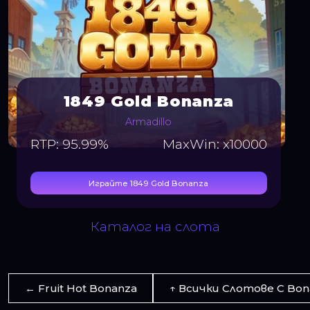
1849 Gold Bonanza
Armadillo
RTP: 95.99%
MaxWin: x10000
Играйте 1849 Gold Bonanza
Каталог на слота
← Fruit Hot Bonanza
↑ Всички Слотове С Bon