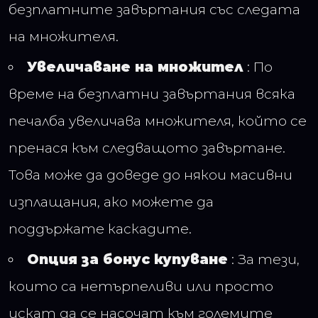
безплатните завъртания със следата
на множителя.
Увеличаване на множител
: По
време на безплатни завъртания всяка
печалба увеличава множителя, който се
пренася към следващото завъртане.
Това може да доведе до някои масивни
изплащания, ако можете да
поддържате каскадите.
Опция за бонус купуване
: За тези,
които са нетърпеливи или просто
искат да се насочат към големите