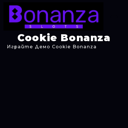
Cookie Bonanza
Играйте Демо Cookie Bonanza