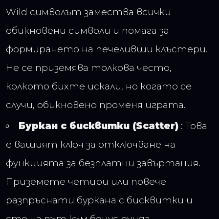
Wild символът замества всички
обикновени символи и помага за
формирането на печеливши клъстери.
Не се приземява толкова често,
колкото бихте искали, но когато се
случи, обикновено променя играта.
Буркан с бисквитки (Scatter)
: Това
е вашият ключ за отключване на
функцията за безплатни завъртания.
Приземете четири или повече
разпръснати буркана с бисквитки и
сте на път към бонус рунда.