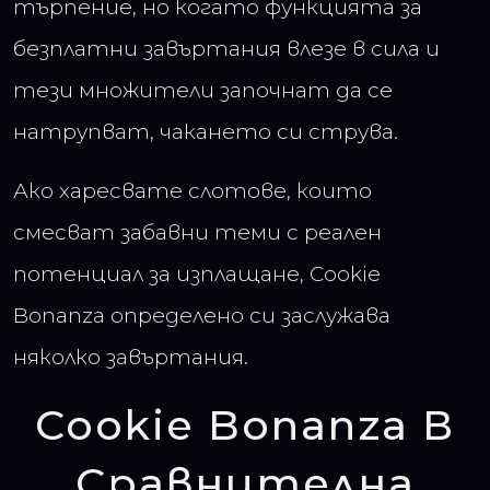
търпение, но когато функцията за
безплатни завъртания влезе в сила и
тези множители започнат да се
натрупват, чакането си струва.
Ако харесвате слотове, които
смесват забавни теми с реален
потенциал за изплащане, Cookie
Bonanza определено си заслужава
няколко завъртания.
Cookie Bonanza В
Сравнителна