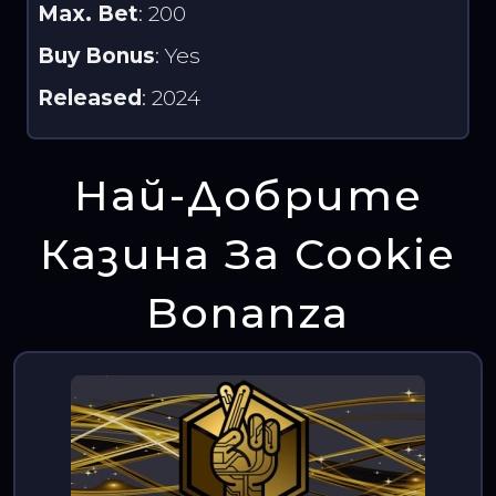
Max. Bet
: 200
Buy Bonus
: Yes
Released
: 2024
Най-Добрите
Казина За Cookie
Bonanza