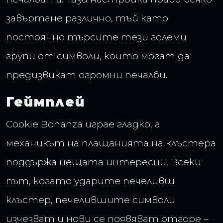
завъртане различно, тъй като
постоянно търсите тези големи
групи от символи, които могат да
предизвикат огромни печалби.
Геймплей
Cookie Bonanza играе гладко, а
механикът на плащанията на клъстера
поддържа нещата интересни. Всеки
път, когато ударите печеливш
клъстер, печелившите символи
изчезват и нови се появяват отгоре –