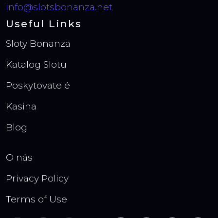
info@slotsbonanza.net
Useful Links
Sloty Bonanza
Katalog Slotu
Poskytovatelé
Kasina
Blog
O nás
Privacy Policy
Terms of Use