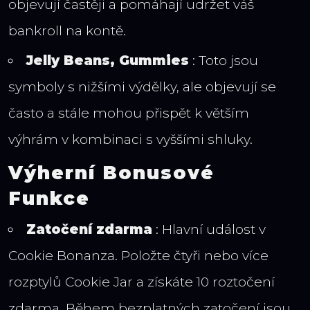
objevují častěji a pomáhají udržet váš
bankroll na kontě.
Jelly Beans, Gummies
: Toto jsou
symboly s nižšími výdělky, ale objevují se
často a stále mohou přispět k větším
výhrám v kombinaci s vyššími shluky.
Výherní Bonusové
Funkce
Zatočení zdarma
: Hlavní událost v
Cookie Bonanza. Položte čtyři nebo více
rozptylů Cookie Jar a získáte 10 roztočení
zdarma. Během bezplatných zatočení jsou