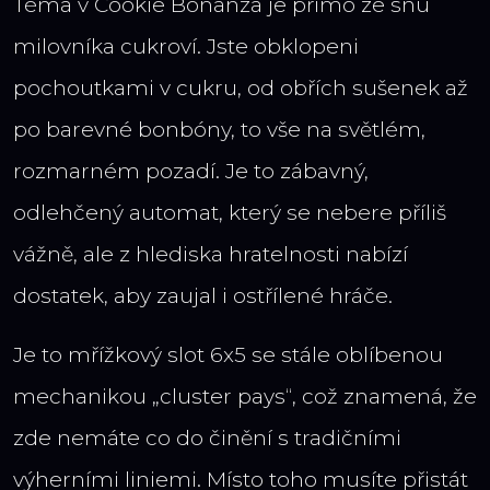
Téma v Cookie Bonanza je přímo ze snu
milovníka cukroví. Jste obklopeni
pochoutkami v cukru, od obřích sušenek až
po barevné bonbóny, to vše na světlém,
rozmarném pozadí. Je to zábavný,
odlehčený automat, který se nebere příliš
vážně, ale z hlediska hratelnosti nabízí
dostatek, aby zaujal i ostřílené hráče.
Je to mřížkový slot 6x5 se stále oblíbenou
mechanikou „cluster pays“, což znamená, že
zde nemáte co do činění s tradičními
výherními liniemi. Místo toho musíte přistát