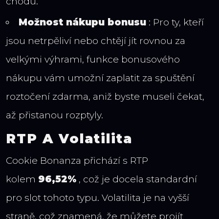
chodu.
Možnost nákupu bonusu
: Pro ty, kteří
jsou netrpěliví nebo chtějí jít rovnou za
velkými výhrami, funkce bonusového
nákupu vám umožní zaplatit za spuštění
roztočení zdarma, aniž byste museli čekat,
až přistanou rozptyly.
RTP A Volatilita
Cookie Bonanza přichází s RTP
kolem
96,52%
, což je docela standardní
pro slot tohoto typu. Volatilita je na vyšší
straně, což znamená, že můžete projít