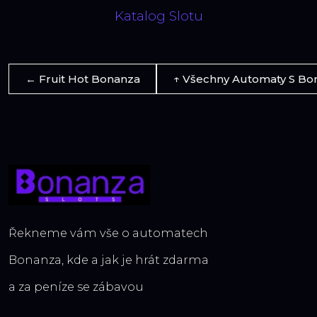
Katalog Slotu
← Fruit Hot Bonanza
↑ Všechny Automaty S Bo
Řekneme vám vše o automatech
Bonanza, kde a jak je hrát zdarma
a za peníze se zábavou