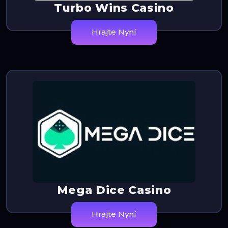
Turbo Wins Casino
Hrajte Nyní
Mega Dice Casino
Hrajte Nyní