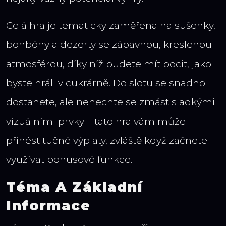
Celá hra je tematicky zaměřena na sušenky,
bonbóny a dezerty se zábavnou, kreslenou
atmosférou, díky níž budete mít pocit, jako
byste hráli v cukrárně. Do slotu se snadno
dostanete, ale nenechte se zmást sladkými
vizuálními prvky – tato hra vám může
přinést tučné výplaty, zvláště když začnete
využívat bonusové funkce.
Téma A Základní
Informace