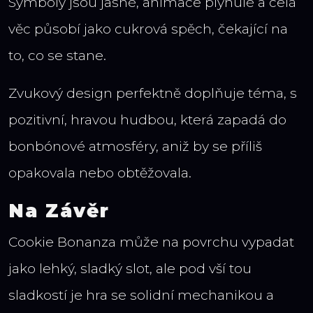
Symboly jsou jasné, animace plynulé a celá
věc působí jako cukrová spěch, čekající na
to, co se stane.
Zvukový design perfektně doplňuje téma, s
pozitivní, hravou hudbou, která zapadá do
bonbónové atmosféry, aniž by se příliš
opakovala nebo obtěžovala.
Na Závěr
Cookie Bonanza může na povrchu vypadat
jako lehký, sladký slot, ale pod vší tou
sladkostí je hra se solidní mechanikou a