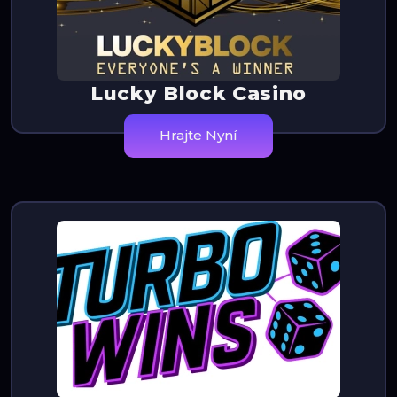
Lucky Block Casino
Hrajte Nyní