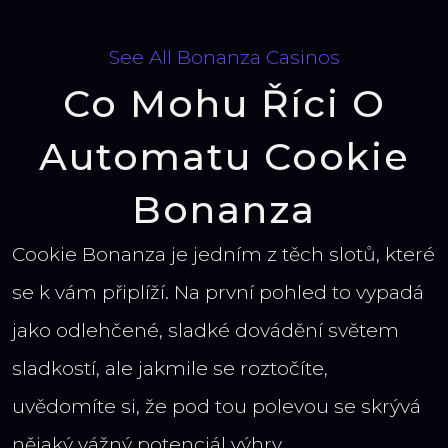
See All Bonanza Casinos
Co Mohu Říci O
Automatu Cookie
Bonanza
Cookie Bonanza je jedním z těch slotů, které
se k vám připlíží. Na první pohled to vypadá
jako odlehčené, sladké dovádění světem
sladkostí, ale jakmile se roztočíte,
uvědomíte si, že pod tou polevou se skrývá
nějaký vážný potenciál výhry.