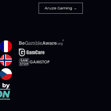
Aruze Gaming →