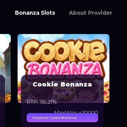
Bonanza Slots
About Provider
Cookie Bonanza
Armadillo
RTP: 96.21%
MaxWin: x20000
Играйте Cookie Bonanza