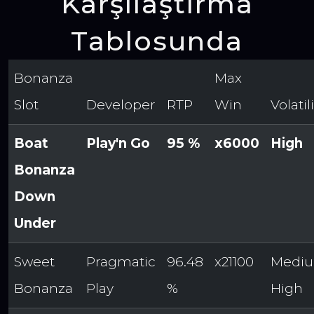
Karşılaştırma
Tablosunda
Bonanza
Max
Slot
Developer
RTP
Win
Volatil
Boat
Play'n Go
95 %
x6000
High
Bonanza
Down
Under
Sweet
Pragmatic
96.48
x21100
Medi
Bonanza
Play
%
High