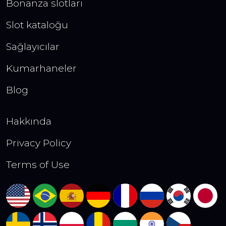
Bonanza slotları
Slot kataloğu
Sağlayıcılar
Kumarhaneler
Blog
Hakkında
Privacy Policy
Terms of Use