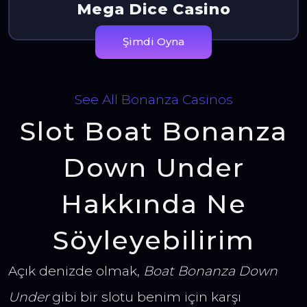
Mega Dice Casino
Şimdi Oyna
See All Bonanza Casinos
Slot Boat Bonanza
Down Under
Hakkında Ne
Söyleyebilirim
Açık denizde olmak,
Boat Bonanza Down
Under
gibi bir slotu benim için karşı