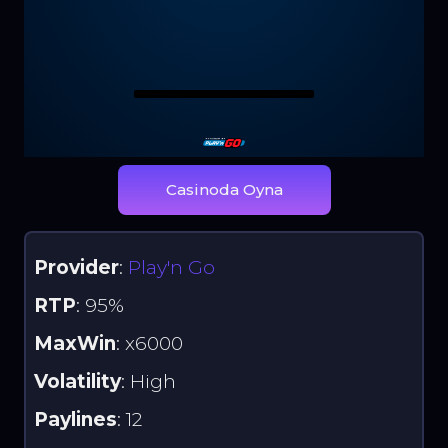
Casinoda Oyna
Provider
:
Play'n Go
RTP
: 95%
MaxWin
: x6000
Volatility
: High
Paylines
: 12