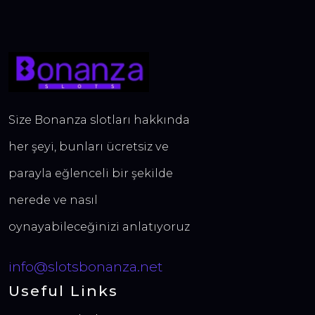
Size Bonanza slotları hakkında
her şeyi, bunları ücretsiz ve
parayla eğlenceli bir şekilde
nerede ve nasıl
oynayabileceğinizi anlatıyoruz
info@slotsbonanza.net
Useful Links