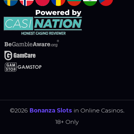
©2026
Bonanza Slots
in Online Casinos.
18+ Only