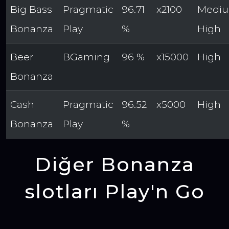
Big Bass
Pragmatic
96.71
x2100
Medi
Bonanza
Play
%
High
Beer
BGaming
96 %
x15000
High
Bonanza
Cash
Pragmatic
96.52
x5000
High
Bonanza
Play
%
Diğer Bonanza
slotları Play'n Go