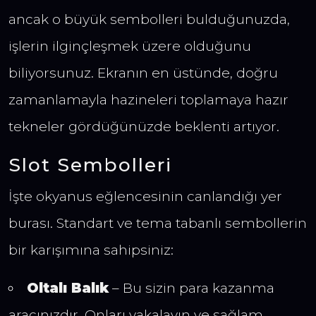
ancak o büyük sembolleri bulduğunuzda,
işlerin ilginçleşmek üzere olduğunu
biliyorsunuz. Ekranın en üstünde, doğru
zamanlamayla hazineleri toplamaya hazır
tekneler gördüğünüzde beklenti artıyor.
Slot Sembolleri
İşte okyanus eğlencesinin canlandığı yer
burası. Standart ve tema tabanlı sembollerin
bir karışımına sahipsiniz:
Oltalı Balık
– Bu sizin para kazanma
aracınızdır. Onları yakalayın ve sağlam