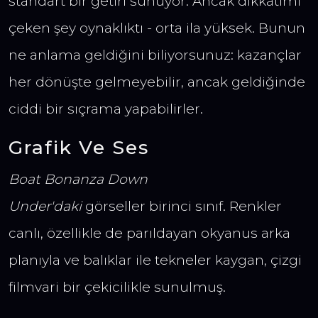
standart bir getiri sunuyor. Ancak dikkatimi
çeken şey oynaklıktı - orta ila yüksek. Bunun
ne anlama geldiğini biliyorsunuz: kazançlar
her dönüşte gelmeyebilir, ancak geldiğinde
ciddi bir sıçrama yapabilirler.
Grafik Ve Ses
Boat Bonanza Down
Under'daki
görseller birinci sınıf. Renkler
canlı, özellikle de parıldayan okyanus arka
planıyla ve balıklar ile tekneler kaygan, çizgi
filmvari bir çekicilikle sunulmuş.