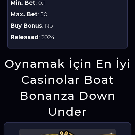
Min. Bet
: 0.1
Max. Bet
: 50
Buy Bonus
: No
Released
: 2024
Oynamak İçin En İyi
Casinolar Boat
Bonanza Down
Under