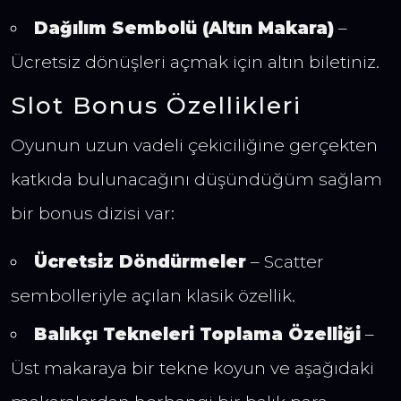
Dağılım Sembolü (Altın Makara)
–
Ücretsiz dönüşleri açmak için altın biletiniz.
Slot Bonus Özellikleri
Oyunun uzun vadeli çekiciliğine gerçekten
katkıda bulunacağını düşündüğüm sağlam
bir bonus dizisi var:
Ücretsiz Döndürmeler
– Scatter
sembolleriyle açılan klasik özellik.
Balıkçı Tekneleri Toplama Özelliği
–
Üst makaraya bir tekne koyun ve aşağıdaki