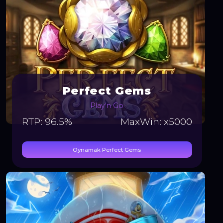
Perfect Gems
Play'n Go
RTP: 96.5%
MaxWin: x5000
Oynamak Perfect Gems