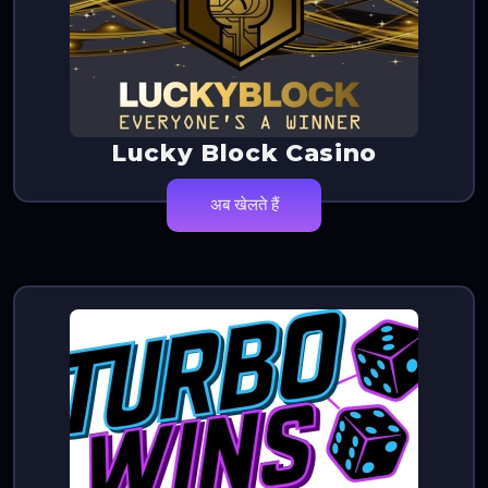
Lucky Block Casino
अब खेलते हैं