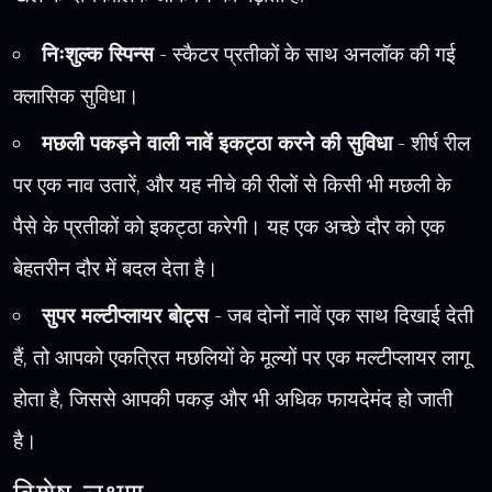
निःशुल्क स्पिन्स
- स्कैटर प्रतीकों के साथ अनलॉक की गई
क्लासिक सुविधा।
मछली पकड़ने वाली नावें इकट्ठा करने की सुविधा
- शीर्ष रील
पर एक नाव उतारें, और यह नीचे की रीलों से किसी भी मछली के
पैसे के प्रतीकों को इकट्ठा करेगी। यह एक अच्छे दौर को एक
बेहतरीन दौर में बदल देता है।
सुपर मल्टीप्लायर बोट्स
- जब दोनों नावें एक साथ दिखाई देती
हैं, तो आपको एकत्रित मछलियों के मूल्यों पर एक मल्टीप्लायर लागू
होता है, जिससे आपकी पकड़ और भी अधिक फायदेमंद हो जाती
है।