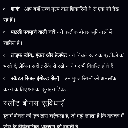
शार्क
- आप यहाँ उच्च मूल्य वाले शिकारियों में से एक को देख
रहे हैं।
मछली पकड़ने वाली नावें
- ये प्रतीक बोनस सुविधाओं में
शामिल हैं।
लाइफ ब्वॉय, एंकर और हेलमेट
- ये निचले स्तर के प्रतीकों को
भरते हैं, लेकिन सही तरीके से रखे जाने पर भी वितरित होते हैं।
स्कैटर सिंबल (गोल्ड रील)
- उन मुफ्त स्पिनों को अनलॉक
करने के लिए आपका सुनहरा टिकट।
स्लॉट बोनस सुविधाएँ
इसमें बोनस की एक ठोस श्रृंखला है, जो मुझे लगता है कि वास्तव में
खेल के दीर्घकालिक आकर्षण को बढ़ाती है: