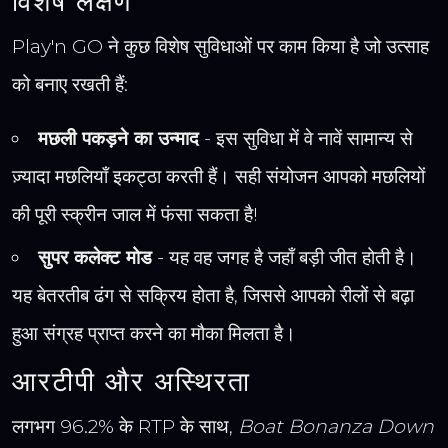
विशेष लक्षण
Play'n GO ने कुछ विशेष सुविधाओं पर काम किया है जो उत्साह
को बनाए रखती हैं:
मछली पकड़ने का उन्माद
- इस सुविधा में वे नावें सामान्य से
ज़्यादा मछलियाँ इकट्ठा करती हैं। सही संयोजन आपको मछलियों
की पूरी स्क्रीन जाल में फंसा सकता है!
सुपर कलेक्ट मोड
- यह वह जगह है जहाँ बड़ी जीत होती है।
यह बेतरतीब ढंग से सक्रिय होता है, जिससे आपको रीलों से बढ़ा
हुआ संग्रह प्राप्त करने का मौका मिलता है।
आरटीपी और अस्थिरता
लगभग 96.2% के RTP के साथ,
Boat Bonanza Down