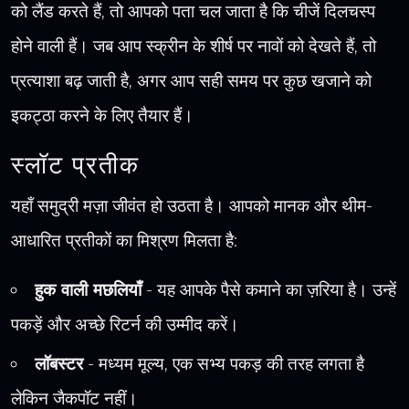
को लैंड करते हैं, तो आपको पता चल जाता है कि चीजें दिलचस्प
होने वाली हैं। जब आप स्क्रीन के शीर्ष पर नावों को देखते हैं, तो
प्रत्याशा बढ़ जाती है, अगर आप सही समय पर कुछ खजाने को
इकट्ठा करने के लिए तैयार हैं।
स्लॉट प्रतीक
यहाँ समुद्री मज़ा जीवंत हो उठता है। आपको मानक और थीम-
आधारित प्रतीकों का मिश्रण मिलता है:
हुक वाली मछलियाँ
- यह आपके पैसे कमाने का ज़रिया है। उन्हें
पकड़ें और अच्छे रिटर्न की उम्मीद करें।
लॉबस्टर
- मध्यम मूल्य, एक सभ्य पकड़ की तरह लगता है
लेकिन जैकपॉट नहीं।