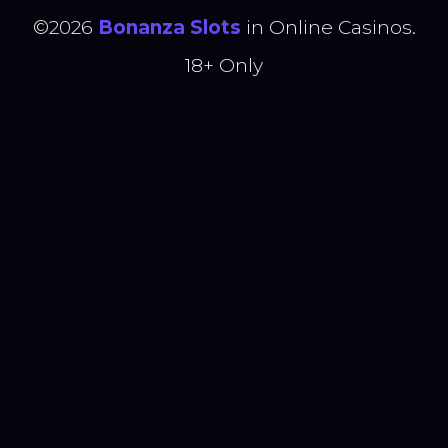
©2026
Bonanza Slots
in Online Casinos.
18+ Only