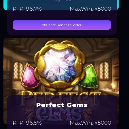
RTP: 96.7%
MaxWin: x5000
खेल Boat Bonanza Rider
Perfect Gems
Play'n Go
RTP: 96.5%
MaxWin: x5000