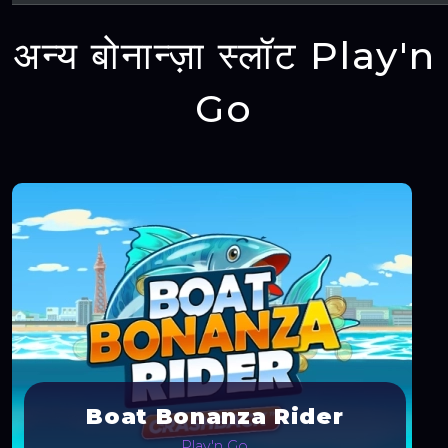
अन्य बोनान्ज़ा स्लॉट Play'n
Go
Boat Bonanza Rider
Play'n Go