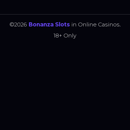
©2026
Bonanza Slots
in Online Casinos.
18+ Only