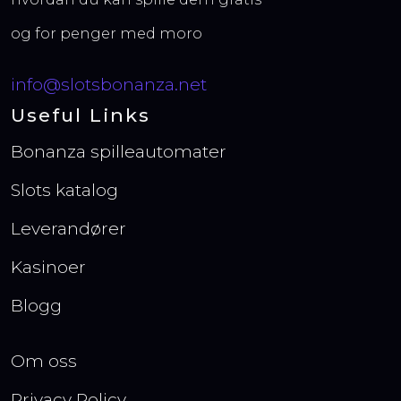
og for penger med moro
info@slotsbonanza.net
Useful Links
Bonanza spilleautomater
Slots katalog
Leverandører
Kasinoer
Blogg
Om oss
Privacy Policy