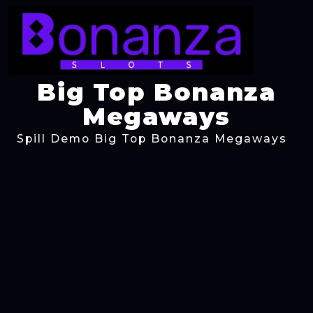
Big Top Bonanza
Megaways
Spill Demo Big Top Bonanza Megaways