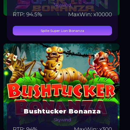
Skywind
RTP: 94.5%
MaxWin: x10000
Spille Super Lion Bonanza
Bushtucker Bonanza
Skywind
RTP: 94%
MaxWin: x300