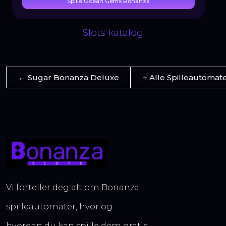
Spille Ocean Gems Bonanza
Slots katalog
← Sugar Bonanza Deluxe
↑ Alle Spilleautoma
Vi forteller deg alt om Bonanza
spilleautomater, hvor og
hvordan du kan spille dem gratis