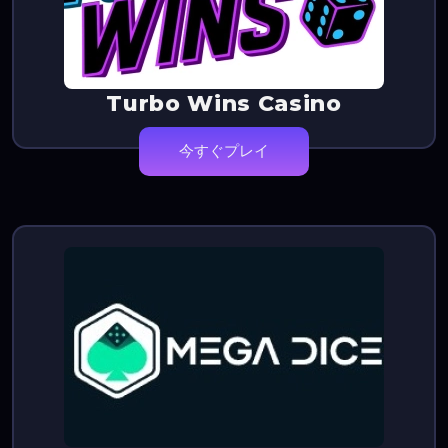
Turbo Wins Casino
今すぐプレイ