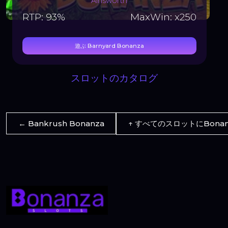
Ainsworth
RTP: 93%
MaxWin: x250
遊ぶ Barnyard Bonanza
スロットのカタログ
← Bankrush Bonanza
↑ すべてのスロットにBonan