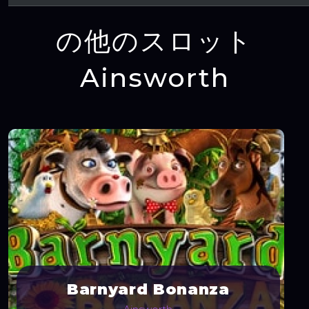
の他のスロット
Ainsworth
Barnyard Bonanza