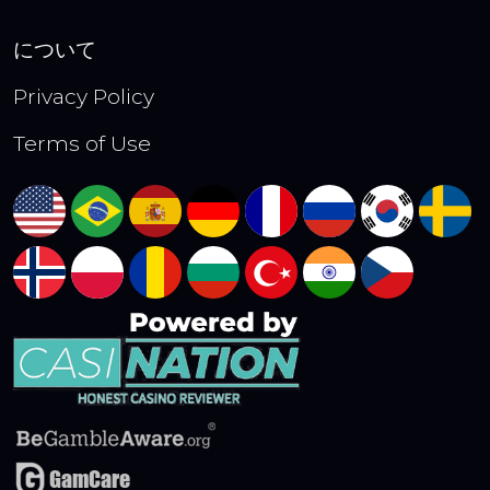
について
Privacy Policy
Terms of Use