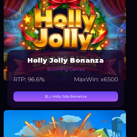
Holly Jolly Bonanza
Booming Games
RTP: 96.6%
MaxWin: x6500
遊ぶ Holly Jolly Bonanza