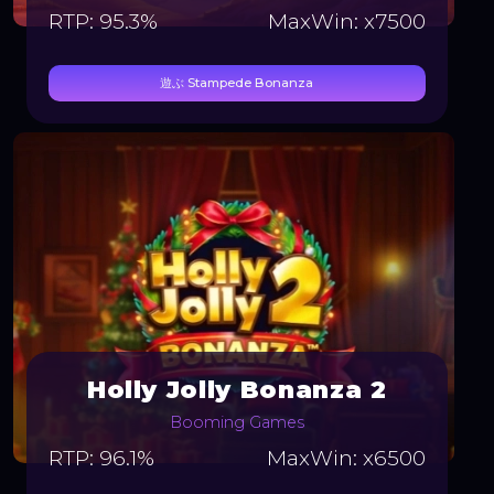
RTP: 95.3%
MaxWin: x7500
遊ぶ Stampede Bonanza
Holly Jolly Bonanza 2
Booming Games
RTP: 96.1%
MaxWin: x6500