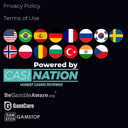
Privacy Policy
Terms of Use