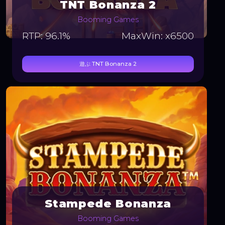
TNT Bonanza 2
Booming Games
RTP: 96.1%
MaxWin: x6500
遊ぶ TNT Bonanza 2
Stampede Bonanza
Booming Games