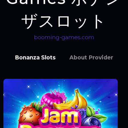
ザスロット
booming-games.com
Bonanza Slots
About Provider