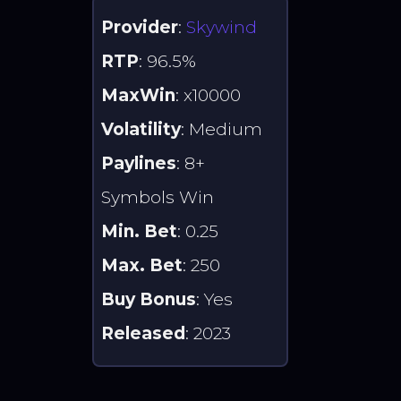
Provider
:
Skywind
RTP
: 96.5%
MaxWin
: x10000
Volatility
: Medium
Paylines
: 8+
Symbols Win
Min. Bet
: 0.25
Max. Bet
: 250
Buy Bonus
: Yes
Released
: 2023