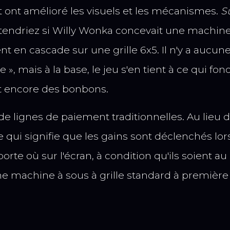
et ont amélioré les visuels et les mécanismes.
S
tendriez si Willy Wonka concevait une machin
en cascade sur une grille 6x5. Il n'y a aucune p
e », mais à la base, le jeu s'en tient à ce qui fo
t encore des bonbons.
e lignes de paiement traditionnelles. Au lieu de
e qui signifie que les gains sont déclenchés 
te où sur l'écran, à condition qu'ils soient au
e machine à sous à grille standard à premièr