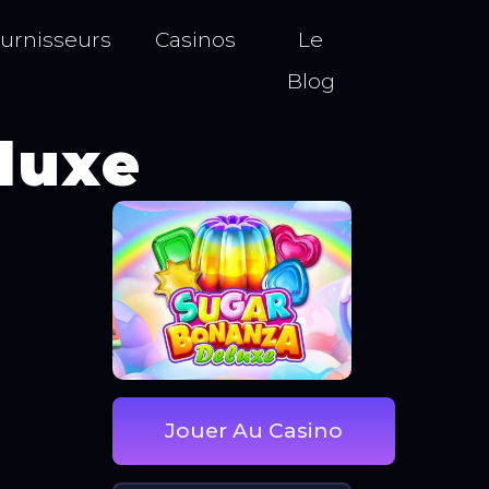
urnisseurs
Casinos
Le
Blog
luxe
Jouer Au Casino