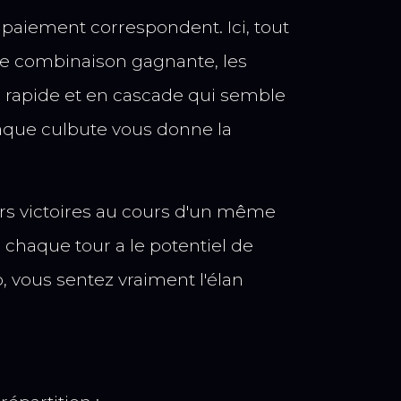
 paiement correspondent. Ici, tout
ne combinaison gagnante, les
s rapide et en cascade qui semble
chaque culbute vous donne la
ieurs victoires au cours d'un même
 chaque tour a le potentiel de
, vous sentez vraiment l'élan