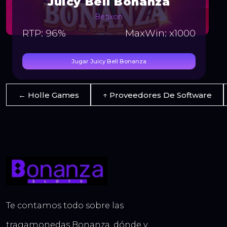
Juicy Bell Bonanza
Betixon
RTP: 96%
MaxWin: x1000
Jugar Juicy Bell Bonanza
← Holle Games
↑ Proveedores De Software
Te contamos todo sobre las
tragamonedas Bonanza, dónde y