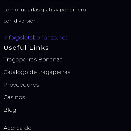
cómo jugarlas gratis y por dinero
con diversión.
info@slotsbonanza.net
Useful Links
Tragaperras Bonanza
Catálogo de tragaperras
Proveedores
Casinos
Blog
Acerca de