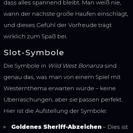
dass alles spannend bleibt. Man weiß nie,
wann der nächste große Haufen einschlägt,
und dieses Gefühl der Vorfreude trägt
wirklich zum Spaß bei.
Slot-Symbole
Die Symbole in
Wild West Bonanza
sind
genau das, was man von einem Spiel mit
Westernthema erwarten würde – keine
Überraschungen, aber sie passen perfekt.
Hier ist die Aufstellung der Symbole:
Goldenes Sheriff-Abzeichen
– Dies ist