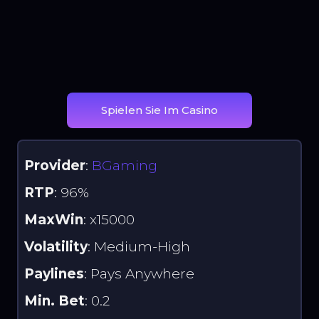
Spielen Sie Im Casino
Provider
:
BGaming
RTP
: 96%
MaxWin
: x15000
Volatility
: Medium-High
Paylines
: Pays Anywhere
Min. Bet
: 0.2