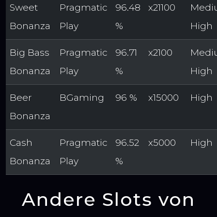
Sweet
Pragmatic
96.48
x21100
Medi
Bonanza
Play
%
High
Big Bass
Pragmatic
96.71
x2100
Medi
Bonanza
Play
%
High
Beer
BGaming
96 %
x15000
High
Bonanza
Cash
Pragmatic
96.52
x5000
High
Bonanza
Play
%
Andere Slots von