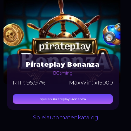
Pirateplay Bonanza
BGaming
RTP: 95.97%
MaxWin: x15000
Spielen Pirateplay Bonanza
Spielautomatenkatalog