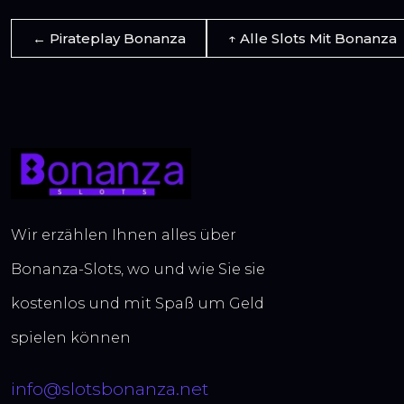
← Pirateplay Bonanza
↑ Alle Slots Mit Bonanza
Wir erzählen Ihnen alles über
Bonanza-Slots, wo und wie Sie sie
kostenlos und mit Spaß um Geld
spielen können
info@slotsbonanza.net