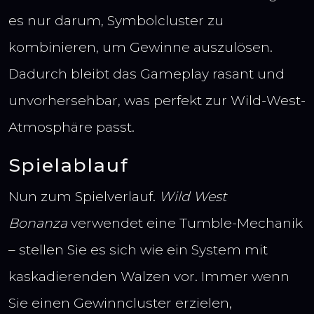
es nur darum, Symbolcluster zu
kombinieren, um Gewinne auszulösen.
Dadurch bleibt das Gameplay rasant und
unvorhersehbar, was perfekt zur Wild-West-
Atmosphäre passt.
Spielablauf
Nun zum Spielverlauf.
Wild West
Bonanza
verwendet eine Tumble-Mechanik
– stellen Sie es sich wie ein System mit
kaskadierenden Walzen vor. Immer wenn
Sie einen Gewinncluster erzielen,