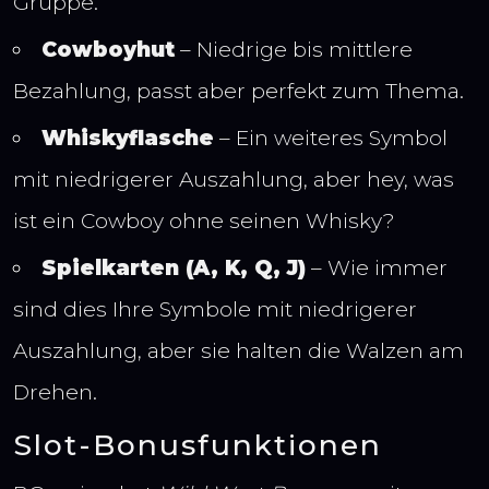
Gruppe.
Cowboyhut
– Niedrige bis mittlere
Bezahlung, passt aber perfekt zum Thema.
Whiskyflasche
– Ein weiteres Symbol
mit niedrigerer Auszahlung, aber hey, was
ist ein Cowboy ohne seinen Whisky?
Spielkarten (A, K, Q, J)
– Wie immer
sind dies Ihre Symbole mit niedrigerer
Auszahlung, aber sie halten die Walzen am
Drehen.
Slot-Bonusfunktionen