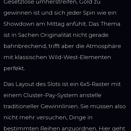
Gesetzlose umherstreifen, Gold zu
gewinnen ist und sich jeder Spin wie ein
Showdown am Mittag anfühlt. Das Thema
ist in Sachen Originalität nicht gerade
bahnbrechend, trifft aber die Atmosphäre
mit klassischen Wild-West-Elementen
perfekt.
Das Layout des Slots ist ein 6x5-Raster mit
einem Cluster-Pay-System anstelle
traditioneller Gewinnlinien. Sie müssen also
nicht mehr versuchen, Dinge in
bestimmten Reihen anzuordnen. Hier geht