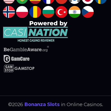
©2026
Bonanza Slots
in Online Casinos.