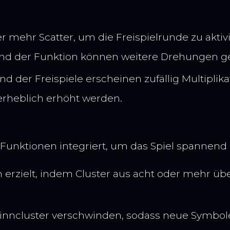
er mehr Scatter, um die Freispielrunde zu akti
rend der Funktion können weitere Drehungen 
d der Freispiele erscheinen zufällig Multiplik
erheblich erhöht werden.
Funktionen integriert, um das Spiel spannend 
 erzielt, indem Cluster aus acht oder mehr 
inncluster verschwinden, sodass neue Symbole