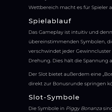
Wettbereich macht es für Spieler all
Spielablauf
Das Gameplay ist intuitiv und de
übereinstimmenden Symbolen, die
verschwindet jeder Gewinncluster 
Drehung. Dies hält die Spannung 
Der Slot bietet außerdem eine „Bo
direkt zur Bonusrunde springen kön
Slot-Symbole
Die Symbole in
Piggy Bonanza
sin