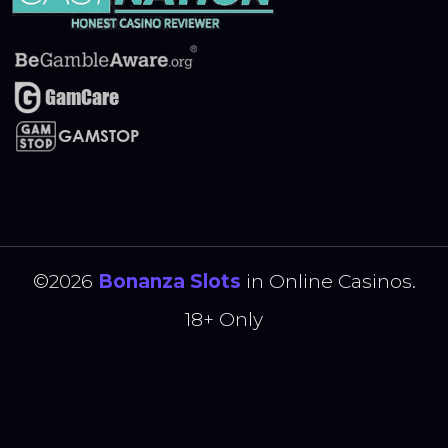
©2026
Bonanza Slots
in Online Casinos.
18+ Only