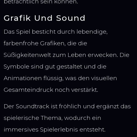
beträchtlich sein können.
Grafik Und Sound
Das Spiel besticht durch lebendige,
farbenfrohe Grafiken, die die
Süßigkeitenwelt zum Leben erwecken. Die
Symbole sind gut gestaltet und die
Animationen flüssig, was den visuellen
Gesamteindruck noch verstärkt.
Der Soundtrack ist fröhlich und ergänzt das
spielerische Thema, wodurch ein
immersives Spielerlebnis entsteht.