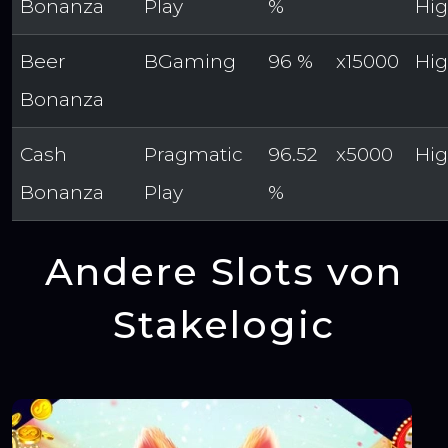
Bonanza
Play
%
Hi
Beer
BGaming
96 %
x15000
Hi
Bonanza
Cash
Pragmatic
96.52
x5000
Hi
Bonanza
Play
%
Andere Slots von
Stakelogic