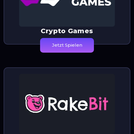
Crypto Games
Jetzt Spielen