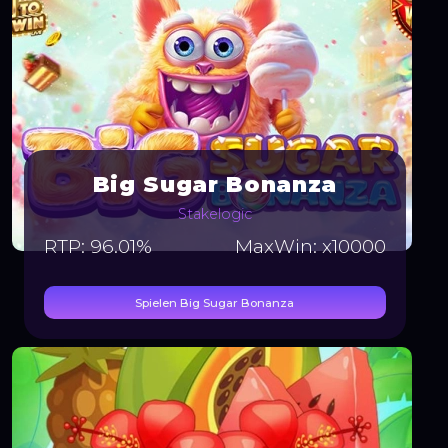
Big Sugar Bonanza
Stakelogic
RTP: 96.01%
MaxWin: x10000
Spielen Big Sugar Bonanza