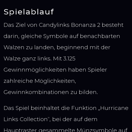
Spielablauf
Das Ziel von Candylinks Bonanza 2 besteht
darin, gleiche Symbole auf benachbarten
Walzen zu landen, beginnend mit der
Walze ganz links. Mit 3.125
Gewinnmöglichkeiten haben Spieler
zahlreiche Möglichkeiten,
Gewinnkombinationen zu bilden.
Das Spiel beinhaltet die Funktion „Hurricane
Links Collection“, bei der auf dem
Hauptraster gesammelte Münzsymbole auf