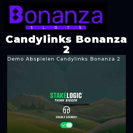
Candylinks Bonanza
2
Demo Abspielen Candylinks Bonanza 2