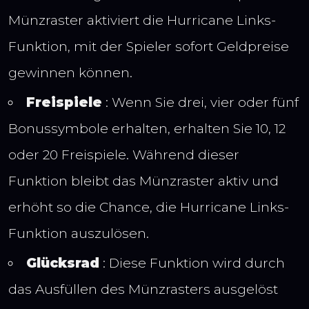
Münzraster aktiviert die Hurricane Links-
Funktion, mit der Spieler sofort Geldpreise
gewinnen können.
Freispiele
: Wenn Sie drei, vier oder fünf
Bonussymbole erhalten, erhalten Sie 10, 12
oder 20 Freispiele. Während dieser
Funktion bleibt das Münzraster aktiv und
erhöht so die Chance, die Hurricane Links-
Funktion auszulösen.
Glücksrad
: Diese Funktion wird durch
das Ausfüllen des Münzrasters ausgelöst