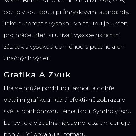
Sweet Bonanza 1000 Dice má RTP 96,53 %,
což je v souladu s průmyslovými standardy.
Jako automat s vysokou volatilitou je určen
pro hráče, kteří si užívají vysoce riskantní
zážitek s vysokou odměnou s potenciálem
značných výher.
Grafika A Zvuk
Hra se může pochlubit jasnou a dobře
detailní grafikou, která efektivně zobrazuje
svět s bonbónovou tématikou. Symboly jsou
barevné a vizuálně nápadné, což umocňuje
pohlcující povahu automatu.