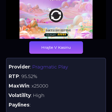
Hrajte V Kasinu
Provider
:
Pragmatic Play
RTP
: 95.52%
MaxWin
: x25000
Volatility
: High
Paylines
: