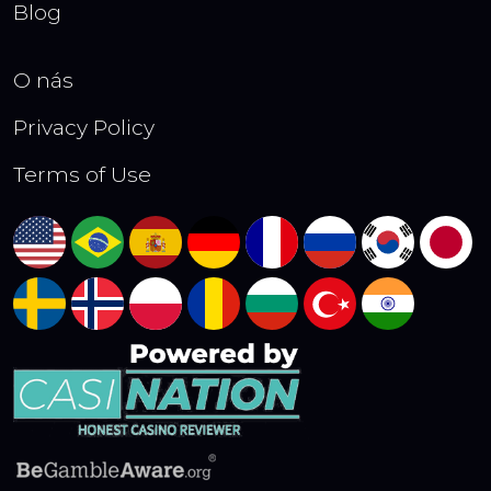
Blog
O nás
Privacy Policy
Terms of Use