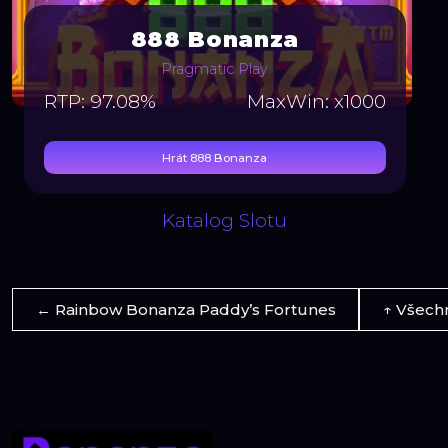
888 Bonanza
Pragmatic Play
RTP: 97.08%
MaxWin: x1000
Hrát 888 Bonanza
Katalog Slotu
← Rainbow Bonanza Paddy’s Fortunes
↑ Všech