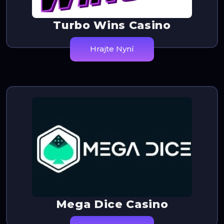
Turbo Wins Casino
Hrajte Nyní
Mega Dice Casino