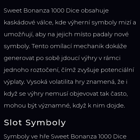
Sweet Bonanza 1000 Dice obsahuje
kaskádové válce, kde výherní symboly mizí a
umožňují, aby na jejich místo padaly nové
symboly. Tento omílací mechanik dokáže
generovat po sobě jdoucí výhry v rámci
jednoho roztočení, čímž zvyšuje potenciální
výplaty. Vysoká volatilita hry znamená, že i
když se výhry nemusí objevovat tak často,
mohou být významné, když k nim dojde.
Slot Symboly
Symboly ve hře Sweet Bonanza 1000 Dice