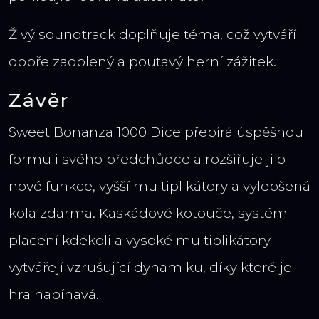
Živý soundtrack doplňuje téma, což vytváří
dobře zaoblený a poutavý herní zážitek.
Závěr
Sweet Bonanza 1000 Dice přebírá úspěšnou
formuli svého předchůdce a rozšiřuje ji o
nové funkce, vyšší multiplikátory a vylepšená
kola zdarma. Kaskádové kotouče, systém
placení kdekoli a vysoké multiplikátory
vytvářejí vzrušující dynamiku, díky které je
hra napínavá.