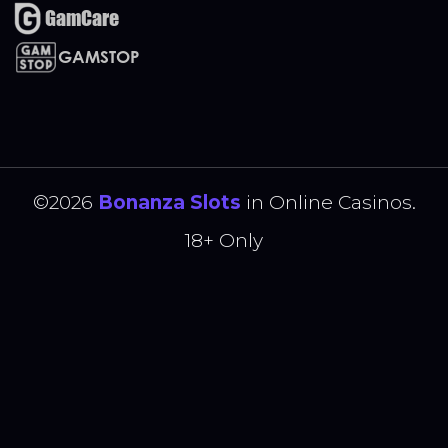
©2026
Bonanza Slots
in Online Casinos.
18+ Only