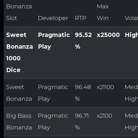
Bonanza
Max
Slot
Developer
RTP
Win
Volat
Sweet
Pragmatic
95.52
x25000
Hig
Bonanza
Play
%
1000
Dice
Sweet
Pragmatic
96.48
x21100
Med
Bonanza
Play
%
Hig
Big Bass
Pragmatic
96.71
x2100
Med
Bonanza
Play
%
Hig