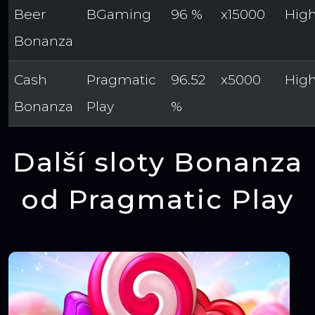
Beer
BGaming
96 %
x15000
Hig
Bonanza
Cash
Pragmatic
96.52
x5000
Hig
Bonanza
Play
%
Další sloty Bonanza
od Pragmatic Play