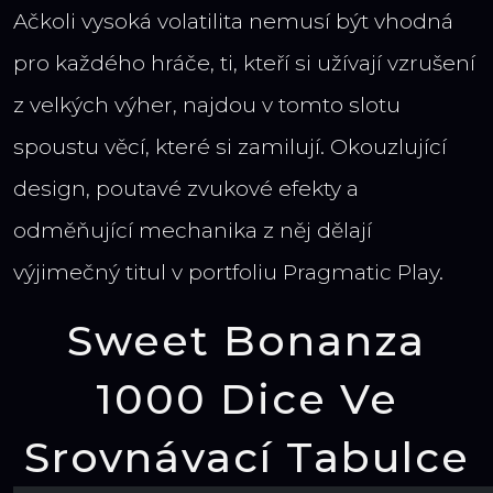
Ačkoli vysoká volatilita nemusí být vhodná
pro každého hráče, ti, kteří si užívají vzrušení
z velkých výher, najdou v tomto slotu
spoustu věcí, které si zamilují. Okouzlující
design, poutavé zvukové efekty a
odměňující mechanika z něj dělají
výjimečný titul v portfoliu Pragmatic Play.
Sweet Bonanza
1000 Dice Ve
Srovnávací Tabulce