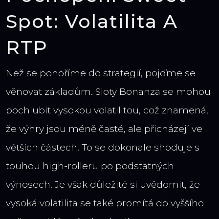
Spot: Volatilita A
RTP
Než se ponoříme do strategií, pojďme se
věnovat základům. Sloty Bonanza se mohou
pochlubit vysokou volatilitou, což znamená,
že výhry jsou méně časté, ale přicházejí ve
větších částech. To se dokonale shoduje s
touhou high-rolleru po podstatných
výnosech. Je však důležité si uvědomit, že
vysoká volatilita se také promítá do vyššího