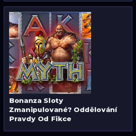
Bonanza Sloty
Zmanipulované? Oddělování
Pravdy Od Fikce