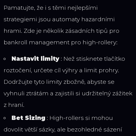
Pamatujte, že i s těmi nejlepšími
strategiemi jsou automaty hazardními
hrami. Zde je několik zásadních tipů pro
bankroll management pro high-rollery:
Nastavit limity
: Než stisknete tlačítko
roztočení, určete cíl výhry a limit prohry.
Dodržujte tyto limity zbožně, abyste se
vyhnuli ztrátám a zajistili si udržitelný zážitek
z hraní.
Bet Sizing
: High-rollers si mohou
dovolit větší sázky, ale bezohledné sázení