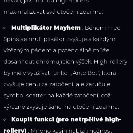
návod, jak mohou high-rollers
maximalizovat svá otočení zdarma:
Multiplikátor Mayhem
: Během Free
Spins se multiplikátor zvyšuje s každým
vítězným pádem a potenciálně může
dosáhnout ohromujících výšek. High-rollery
by měly využívat funkci „Ante Bet“, která
zvyšuje cenu za zatočení, ale zaručuje
symbol scatter na každé zatočení, což
výrazně zvyšuje šanci na otočení zdarma.
Koupit funkci (pro netrpělivé high-
rollery)
: Mnoho kasin nabízí možnost