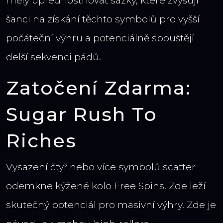
měly upřednostňovat sázky, které zvyšují
šanci na získání těchto symbolů pro vyšší
počáteční výhru a potenciálně spouštějí
delší sekvenci pádů.
Zatočení Zdarma:
Sugar Rush To
Riches
Vysazení čtyř nebo více symbolů scatter
odemkne kýžené kolo Free Spins. Zde leží
skutečný potenciál pro masivní výhry. Zde je