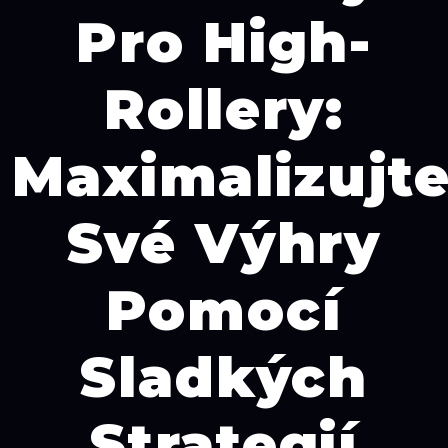
Pro High-
Rollery:
Maximalizujt
Své Výhry
Pomocí
Sladkých
Strategií