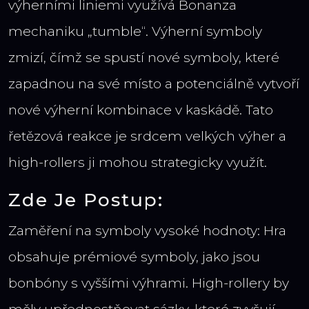
výherními liniemi využívá Bonanza
mechaniku „tumble“. Výherní symboly
zmizí, čímž se spustí nové symboly, které
zapadnou na své místo a potenciálně vytvoří
nové výherní kombinace v kaskádě. Tato
řetězová reakce je srdcem velkých výher a
high-rollers ji mohou strategicky využít.
Zde Je Postup:
Zaměření na symboly vysoké hodnoty: Hra
obsahuje prémiové symboly, jako jsou
bonbóny s vyššími výhrami. High-rollery by