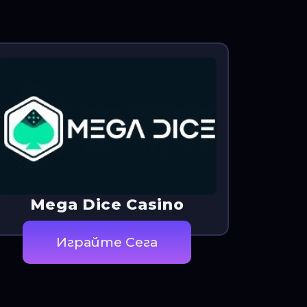
Mega Dice Casino
Играйте Сега