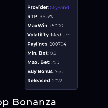
Provider
:
Skywind
RTP
: 96.5%
MaxWin
: x5000
Volatility
: Medium
Paylines
: 200704
Min. Bet
: 0.2
Max. Bet
: 250
Buy Bonus
: Yes
Released
: 2022
op Bonanza