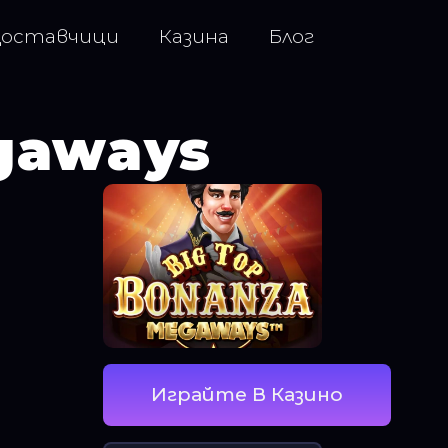
Доставчици
Казина
Блог
gaways
Играйте В Казино