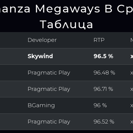
nanza Megaways В 
Таблица
Developer
RTP
Skywind
96.5 %
Pragmatic Play
96.48 %
Pragmatic Play
96.71 %
BGaming
96 %
Pragmatic Play
96.52 %