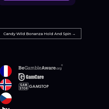
Candy Wild Bonanza Hold And Spin →