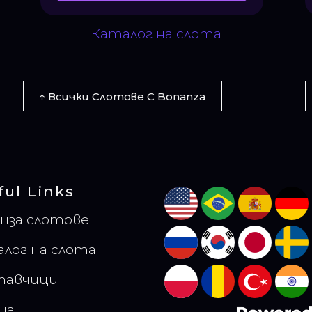
Каталог на слота
↑ Всички Слотове С Bonanza
ful Links
нза слотове
лог на слота
тавчици
на