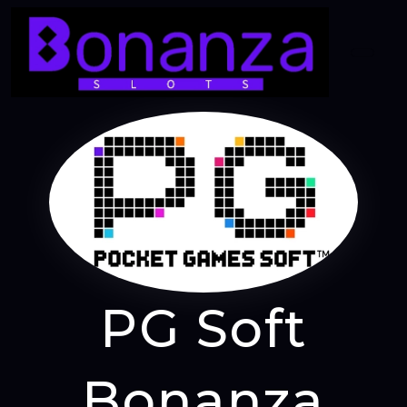
PG Soft
Bonanza