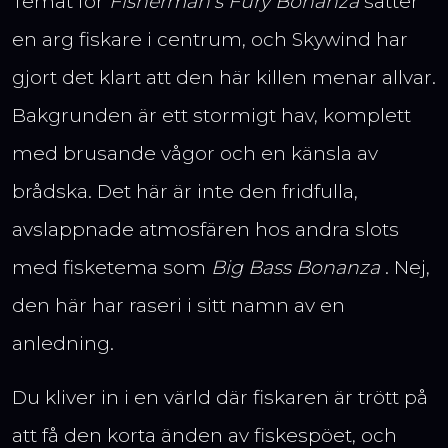
Temat för
Fisherman's Fury Bonanza
sätter
en arg fiskare i centrum, och Skywind har
gjort det klart att den här killen menar allvar.
Bakgrunden är ett stormigt hav, komplett
med brusande vågor och en känsla av
brådska. Det här är inte den fridfulla,
avslappnade atmosfären hos andra slots
med fisketema som
Big Bass Bonanza
. Nej,
den här har raseri i sitt namn av en
anledning.
Du kliver in i en värld där fiskaren är trött på
att få den korta änden av fiskespöet, och