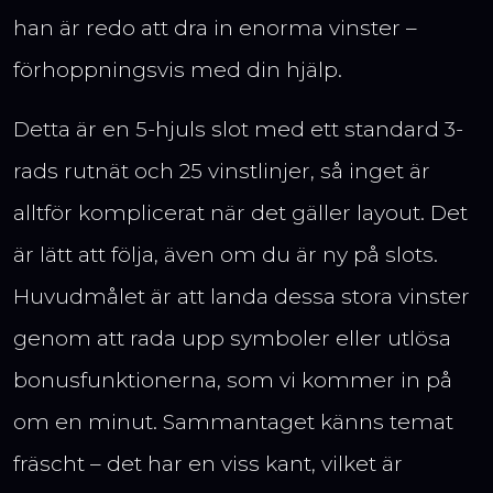
han är redo att dra in enorma vinster –
förhoppningsvis med din hjälp.
Detta är en 5-hjuls slot med ett standard 3-
rads rutnät och 25 vinstlinjer, så inget är
alltför komplicerat när det gäller layout. Det
är lätt att följa, även om du är ny på slots.
Huvudmålet är att landa dessa stora vinster
genom att rada upp symboler eller utlösa
bonusfunktionerna, som vi kommer in på
om en minut. Sammantaget känns temat
fräscht – det har en viss kant, vilket är