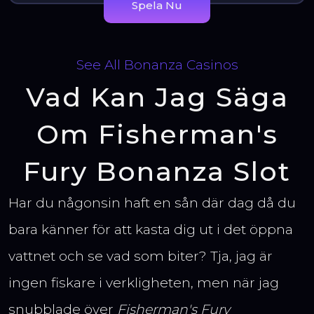
Spela Nu
See All Bonanza Casinos
Vad Kan Jag Säga
Om Fisherman's
Fury Bonanza Slot
Har du någonsin haft en sån där dag då du
bara känner för att kasta dig ut i det öppna
vattnet och se vad som biter? Tja, jag är
ingen fiskare i verkligheten, men när jag
snubblade över
Fisherman's Fury