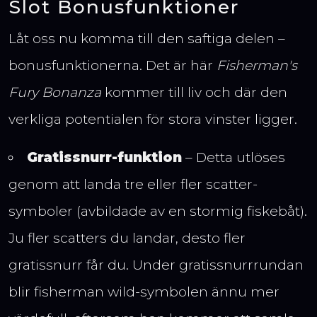
Slot Bonusfunktioner
Låt oss nu komma till den saftiga delen –
bonusfunktionerna. Det är här
Fisherman's
Fury Bonanza
kommer till liv och där den
verkliga potentialen för stora vinster ligger.
Gratissnurr-funktion
– Detta utlöses
genom att landa tre eller fler scatter-
symboler (avbildade av en stormig fiskebåt).
Ju fler scatters du landar, desto fler
gratissnurr får du. Under gratissnurrrundan
blir fisherman wild-symbolen ännu mer