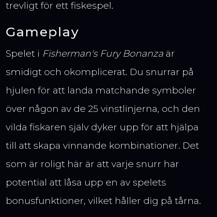
trevligt för ett fiskespel.
Gameplay
Spelet i
Fisherman's Fury Bonanza
är
smidigt och okomplicerat. Du snurrar på
hjulen för att landa matchande symboler
över någon av de 25 vinstlinjerna, och den
vilda fiskaren själv dyker upp för att hjälpa
till att skapa vinnande kombinationer. Det
som är roligt här är att varje snurr har
potential att låsa upp en av spelets
bonusfunktioner, vilket håller dig på tårna.