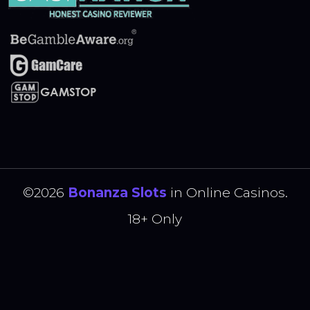
©2026
Bonanza Slots
in Online Casinos.
18+ Only