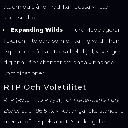
att om du slår en rad, kan dessa vinster
snöa snabbt.
Expanding Wilds
– I Fury Mode agerar
fiskaren inte bara som en vanlig wild – han
expanderar för att täcka hela hjul, vilket ger
dig ännu fler chanser att landa vinnande
kombinationer.
RTP Och Volatilitet
RTP (Return to Player) för
Fisherman's Fury
Bonanza
är 96,5 %, vilket är ganska standard
men ändå respektabelt. När det gäller