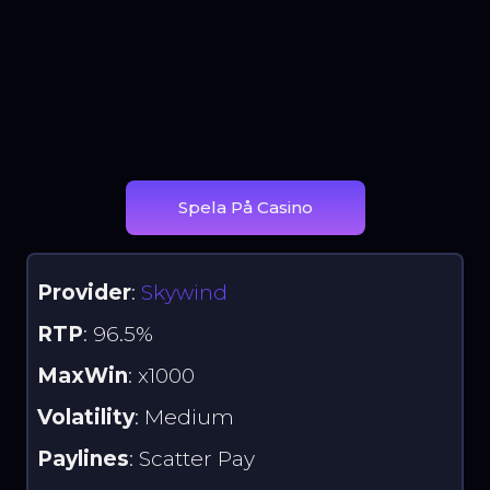
Spela På Casino
Provider
:
Skywind
RTP
: 96.5%
MaxWin
: x1000
Volatility
: Medium
Paylines
: Scatter Pay