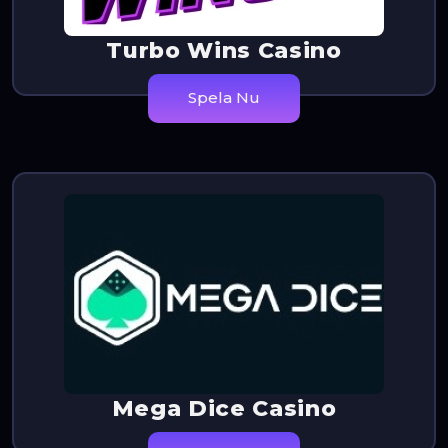
Turbo Wins Casino
Spela Nu
Mega Dice Casino