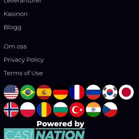
Leverantörer
Kasinon
Blogg
Om oss
Privacy Policy
Terms of Use