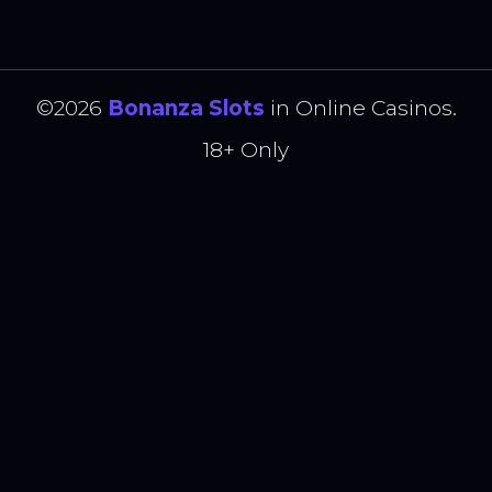
©2026
Bonanza Slots
in Online Casinos.
18+ Only