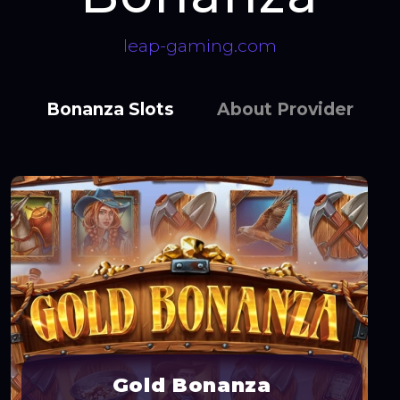
leap-gaming.com
Bonanza Slots
About Provider
Gold Bonanza