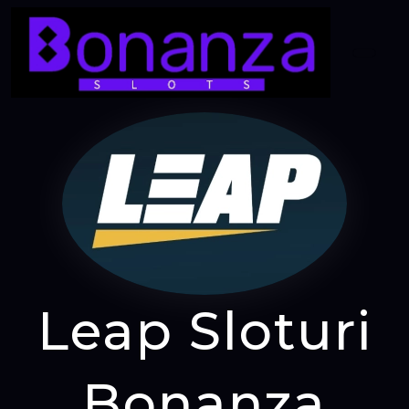
Leap Sloturi
Bonanza