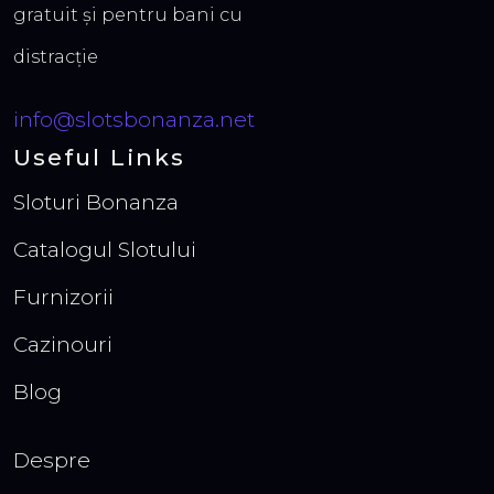
gratuit și pentru bani cu
distracție
info@slotsbonanza.net
Useful Links
Sloturi Bonanza
Catalogul Slotului
Furnizorii
Cazinouri
Blog
Despre