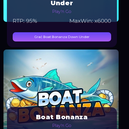
Under
Play'n Go
RTP: 95%
MaxWin: x6000
Grać Boat Bonanza Down Under
Boat Bonanza
Play'n Go