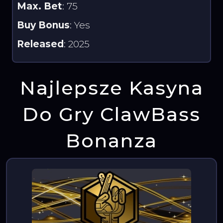
Max. Bet
: 75
Buy Bonus
: Yes
Released
: 2025
Najlepsze Kasyna
Do Gry ClawBass
Bonanza