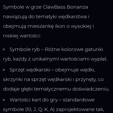
Symbole w grze ClawBass Bonanza
nawiązują do tematyki wędkarstwa i
obejmują mieszankę ikon o wysokiej i
niskiej wartości:
Symbole ryb – Różne kolorowe gatunki
ryb, każdy z unikalnymi wartościami wypłat.
Sprzęt wędkarski – obejmuje wędki,
skrzynki na sprzęt wędkarski i przynęty, co
dodaje głębi tematycznemu doświadczeniu.
Wartości kart do gry – standardowe
symbole (10, J, Q, K, A) zaprojektowane tak,