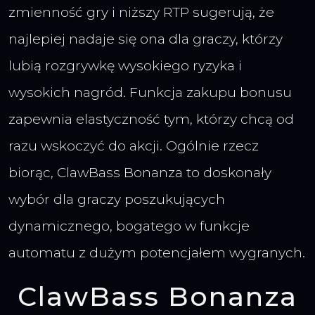
zmienność gry i niższy RTP sugerują, że
najlepiej nadaje się ona dla graczy, którzy
lubią rozgrywkę wysokiego ryzyka i
wysokich nagród. Funkcja zakupu bonusu
zapewnia elastyczność tym, którzy chcą od
razu wskoczyć do akcji. Ogólnie rzecz
biorąc, ClawBass Bonanza to doskonały
wybór dla graczy poszukujących
dynamicznego, bogatego w funkcje
automatu z dużym potencjałem wygranych.
ClawBass Bonanza