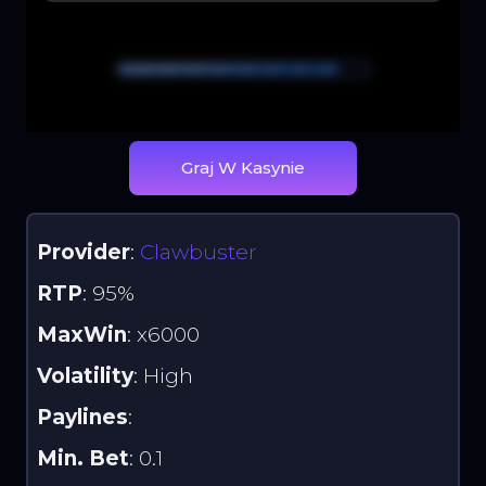
Graj W Kasynie
Provider
:
Clawbuster
RTP
: 95%
MaxWin
: x6000
Volatility
: High
Paylines
:
Min. Bet
: 0.1