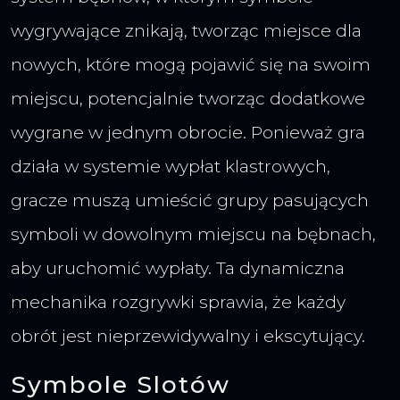
wygrywające znikają, tworząc miejsce dla
nowych, które mogą pojawić się na swoim
miejscu, potencjalnie tworząc dodatkowe
wygrane w jednym obrocie. Ponieważ gra
działa w systemie wypłat klastrowych,
gracze muszą umieścić grupy pasujących
symboli w dowolnym miejscu na bębnach,
aby uruchomić wypłaty. Ta dynamiczna
mechanika rozgrywki sprawia, że ​​każdy
obrót jest nieprzewidywalny i ekscytujący.
Symbole Slotów