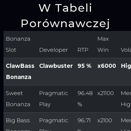
W Tabeli
Porównawczej
Bonanza
Max
Slot
Developer
RTP
Win
Vola
ClawBass
Clawbuster
95 %
x6000
Hi
Bonanza
Sweet
Pragmatic
96.48
x21100
Me
Bonanza
Play
%
Hig
Big Bass
Pragmatic
96.71
x2100
Me