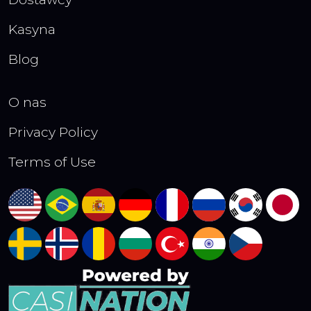
Kasyna
Blog
O nas
Privacy Policy
Terms of Use