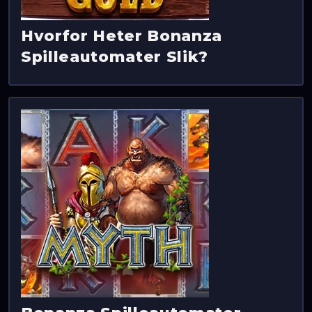
Hvorfor Heter Bonanza
Spilleautomater Slik?