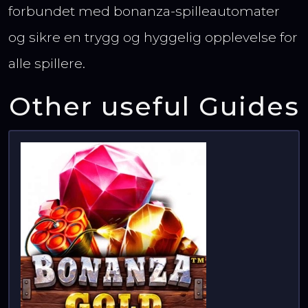
forbundet med bonanza-spilleautomater
og sikre en trygg og hyggelig opplevelse for
alle spillere.
Other useful Guides