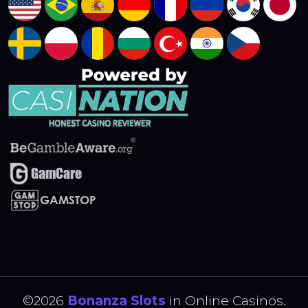
©2026
Bonanza Slots
in Online Casinos.