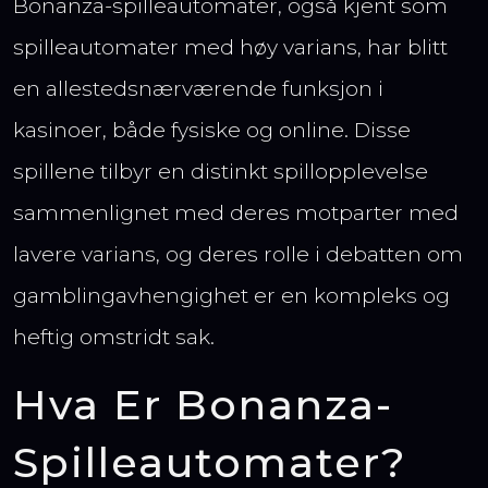
Bonanza-spilleautomater, også kjent som
spilleautomater med høy varians, har blitt
en allestedsnærværende funksjon i
kasinoer, både fysiske og online. Disse
spillene tilbyr en distinkt spillopplevelse
sammenlignet med deres motparter med
lavere varians, og deres rolle i debatten om
gamblingavhengighet er en kompleks og
heftig omstridt sak.
Hva Er Bonanza-
Spilleautomater?