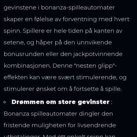
gevinstene i bonanza-spilleautomater
skaper en følelse av forventning med hvert
spinn. Spillere er hele tiden på kanten av
setene, og håper på den unnvikende
bonusrunden eller den jackpotvinnende
kombinasjonen. Denne "nesten glipp"-
effekten kan være svært stimulerende, og
stimulerer ønsket om å fortsette å spille.
Drømmen om store gevinster
:
Bonanza spilleautomater dingler den
fristende muligheten for livsendrende
utbetalinger. Med ett enkelt spinn kan