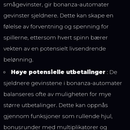
smågevinster, gir bonanza-automater
gevinster sjeldnere. Dette kan skape en
følelse av forventning og spenning for
spillerne, ettersom hvert spinn bærer
vekten av en potensielt livsendrende
belønning.
Høye potensielle utbetalinger
: De
sjeldnere gevinstene i bonanza-automater
balanseres ofte av muligheten for mye
større utbetalinger. Dette kan oppnås
gjennom funksjoner som rullende hjul,
bonusrunder med multiplikatorer og