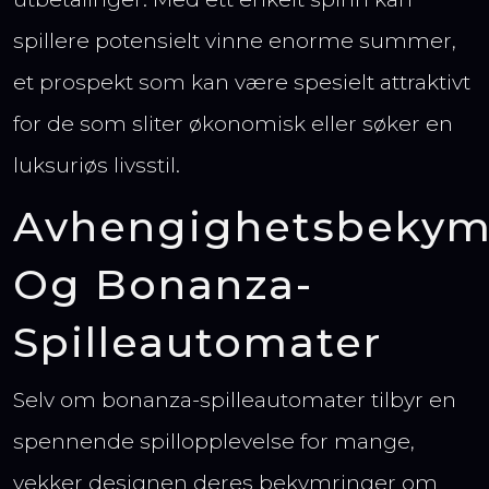
spillere potensielt vinne enorme summer,
et prospekt som kan være spesielt attraktivt
for de som sliter økonomisk eller søker en
luksuriøs livsstil.
Avhengighetsbekym
Og Bonanza-
Spilleautomater
Selv om bonanza-spilleautomater tilbyr en
spennende spillopplevelse for mange,
vekker designen deres bekymringer om