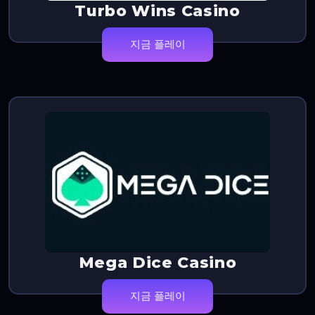
Turbo Wins Casino
지금 플레이
Mega Dice Casino
지금 플레이