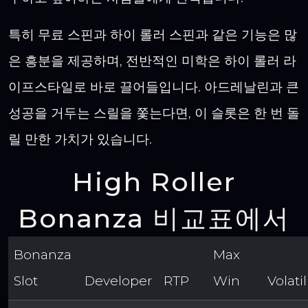
특히 무료 스핀과 하이 롤러 스핀과 같은 기능은 많
은 흥분을 제공하며, 전반적인 미학은 하이 롤러 라
이프스타일로 바로 끌어들입니다. 아드레날린과 큰
성공을 거두는 스릴을 쫓는다면, 이 슬롯은 한 번 돌
릴 만한 가치가 있습니다.
High Roller
Bonanza 비교표에서
Bonanza
Max
Slot
Developer
RTP
Win
Volatil