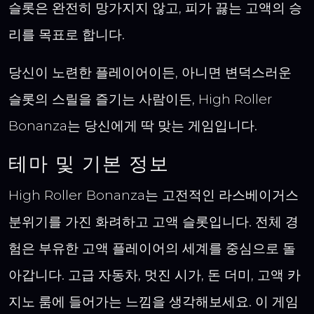
슬롯은 완전히 망가지지 않고, 피가 끓는 고액의 승
리를 목표로 합니다.
당신이 노련한 플레이어이든, 아니면 변덕스러운
슬롯의 스릴을 즐기는 사람이든, High Roller
Bonanza는 당신에게 딱 맞는 게임입니다.
테마 및 기본 정보
High Roller Bonanza는 고전적인 라스베이거스
분위기를 가진 화려하고 고액 슬롯입니다. 전체 경
험은 부유한 고액 플레이어의 세계를 중심으로 돌
아갑니다. 고급 자동차, 멋진 시가, 돈 더미, 고액 카
지노 룸에 들어가는 느낌을 생각해보세요. 이 게임