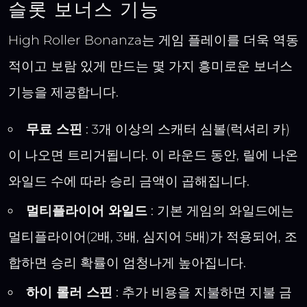
슬롯 보너스 기능
High Roller Bonanza는 게임 플레이를 더욱 역동
적이고 보람 있게 만드는 몇 가지 흥미로운 보너스
기능을 제공합니다.
무료 스핀
: 3개 이상의 스캐터 심볼(럭셔리 카)
이 나오면 트리거됩니다. 이 라운드 동안, 릴에 나온
와일드 수에 따라 승리 금액이 곱해집니다.
멀티플라이어 와일드
: 기본 게임의 와일드에는
멀티플라이어(2배, 3배, 심지어 5배)가 적용되어, 조
합하면 승리 확률이 엄청나게 높아집니다.
하이 롤러 스핀
: 추가 비용을 지불하면 지불 금