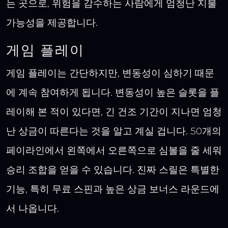
는 곳으로, 위험을 감수하는 사람에게 엄청난 지불
가능성을 제공합니다.
게임 플레이
게임 플레이는 간단하지만, 변동성이 심하기 때문
에 계속 참여하게 됩니다. 변동성이 높은 슬롯을 플
레이해 본 적이 있다면, 긴 건조 기간이 지나면 엄청
난 상금이 따른다는 것을 알고 계실 겁니다. 50개의
페이라인에서 왼쪽에서 오른쪽으로 심볼을 줄 세워
승리 조합을 얻을 수 있습니다. 진짜 스릴은 특별한
기능, 특히 무료 스핀과 높은 상금 보너스 라운드에
서 나옵니다.