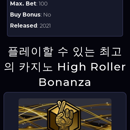
Max. Bet
: 100
Buy Bonus
: No
Released
: 2021
플레이할 수 있는 최고
의 카지노 High Roller
Bonanza