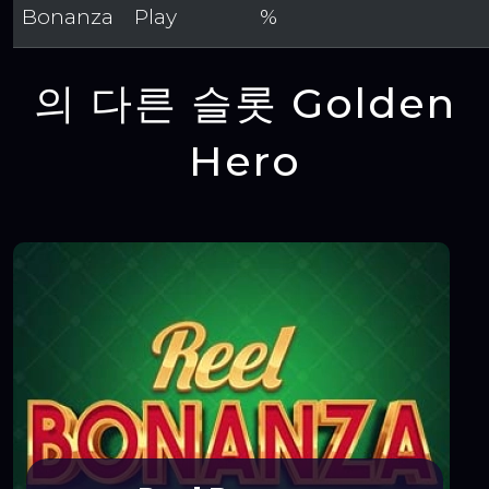
Bonanza
Play
%
의 다른 슬롯 Golden
Hero