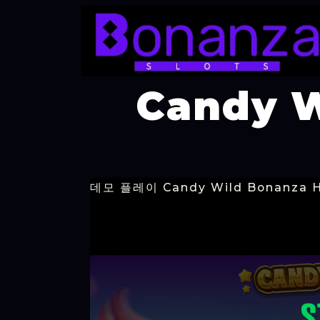
Candy W
데모 플레이 Candy Wild Bonanza H