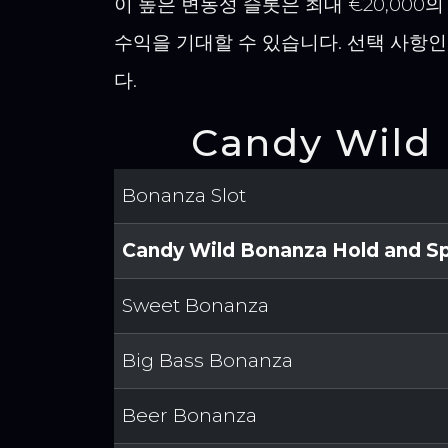
이 높은 변동성 슬롯은 최대 €20,000
수익을 기대할 수 있습니다. 선택 사항인
다.
Candy Wild
Bonanza Slot
Candy Wild Bonanza Hold and S
Sweet Bonanza
Big Bass Bonanza
Beer Bonanza