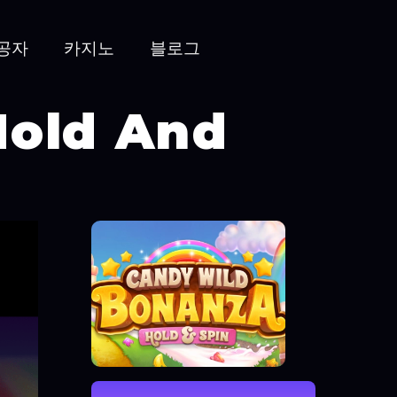
공자
카지노
블로그
Hold And