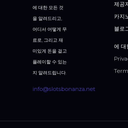
제공
에 대한 모든 것
카지
을 알려드리고,
블로
어디서 어떻게 무
료로, 그리고 재
에 대
미있게 돈을 걸고
Priva
플레이할 수 있는
Term
지 알려드립니다.
info@slotsbonanza.net