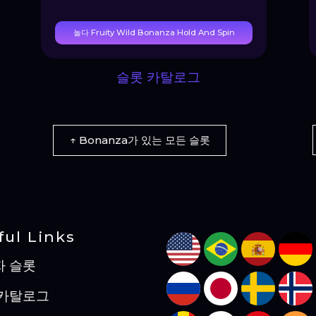
놀다 Fruity Wild Bonanza Hold And Spin
슬롯 카탈로그
↑ Bonanza가 있는 모든 슬롯
ful Links
자 슬롯
 카탈로그