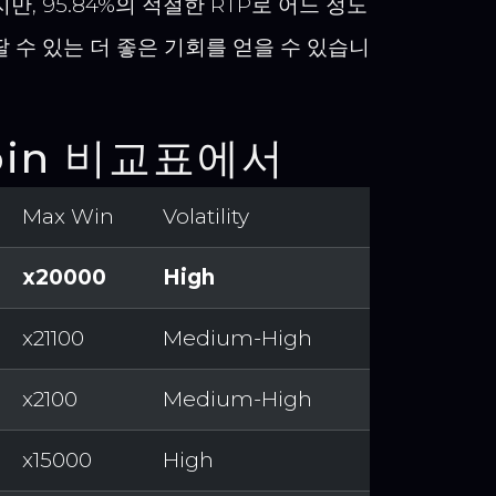
, 95.84%의 적절한 RTP로 어느 정도
 수 있는 더 좋은 기회를 얻을 수 있습니
 Spin 비교표에서
Max Win
Volatility
x20000
High
x21100
Medium-High
x2100
Medium-High
x15000
High