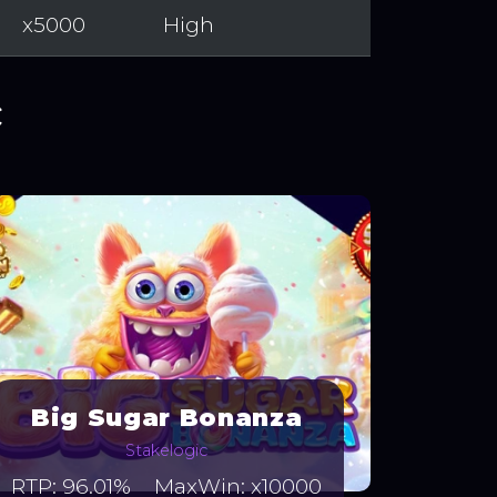
x5000
High
c
Big Sugar Bonanza
Stakelogic
RTP: 96.01%
MaxWin: x10000