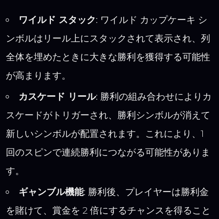
ワイルド スタック
: ワイルド カップケーキ シ
ンボルはリール上にスタックされて表示され、列
全体を埋めたときに大きな勝利を獲得する可能性
が高まります。
カスケード リール
: 勝利の組み合わせによりカ
スケードがトリガーされ、勝利シンボルが消えて
新しいシンボルが配置されます。これにより、1
回のスピンで連続勝利につながる可能性がありま
す。
ギャンブル機能
: 勝利後、プレイヤーは勝利金
を賭けて、賞金を 2 倍にするチャンスを得ること