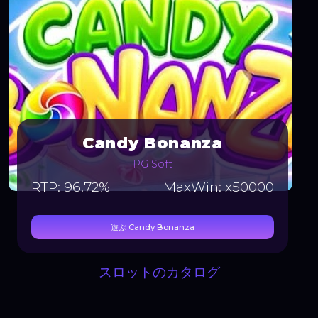
Candy Bonanza
PG Soft
RTP: 96.72%
MaxWin: x50000
遊ぶ Candy Bonanza
スロットのカタログ