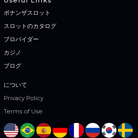
Useful Links
ボナンザスロット
スロットのカタログ
プロバイダー
カジノ
ブログ
について
Privacy Policy
Terms of Use