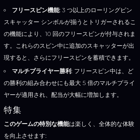
フリースピン機能
: 3 つ以上のローリングピン
スキャッター シンボルが揃うとトリガーされるこ
の機能により、10 回のフリースピンが付与されま
す。これらのスピン中に追加のスキャッターが出
現すると、さらにフリースピンを蓄積できます。
マルチプライヤー勝利
: フリースピン中は、ど
の勝利の組み合わせにも最大 5 倍のマルチプライ
ヤーが適用され、配当が大幅に増加します。
特集
このゲームの特別な機能
は楽しく、全体的な体験
を向上させます: