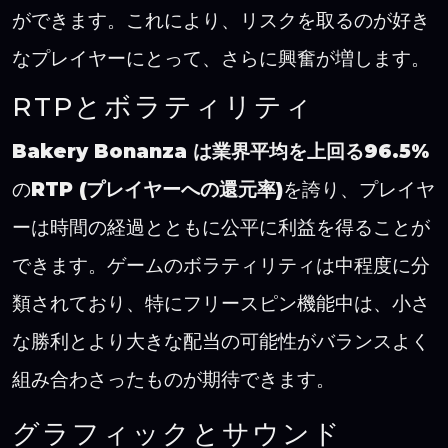
ができます。これにより、リスクを取るのが好き
なプレイヤーにとって、さらに興奮が増します。
RTPとボラティリティ
Bakery Bonanza は業界平均を上回る
96.5%
の
RTP (プレイヤーへの還元率)
を誇り、プレイヤ
ーは時間の経過とともに公平に利益を得ることが
できます。ゲームのボラティリティは中程度に分
類されており、特にフリースピン機能中は、小さ
な勝利とより大きな配当の可能性がバランスよく
組み合わさったものが期待できます。
グラフィックとサウンド