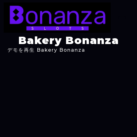
Bakery Bonanza
デモを再生 Bakery Bonanza