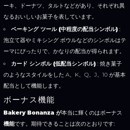
ーキ、ドーナツ、タルトなどがあり、それぞれ異
なるおいしいお菓子を表しています。
ベーキング ツール (中程度の配当シンボル)
:
泡立て器やミキシング ボウルなどのシンボルはテ
ーマにぴったりで、かなりの配当が得られます。
カード シンボル (低配当シンボル)
: 焼き菓子
のようなスタイルをした A、K、Q、J、10 が基本
配当として機能します。
ボーナス機能
Bakery Bonanza が
本当に輝くのはボーナス
機能
です。期待できることは次のとおりです: