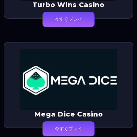
Turbo Wins Casino
今すぐプレイ
Mega Dice Casino
今すぐプレイ